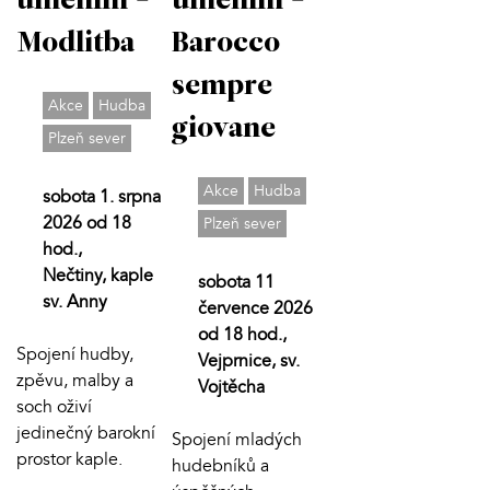
uměním -
uměním -
Modlitba
Barocco
sempre
Akce
Hudba
giovane
Plzeň sever
Akce
Hudba
sobota 1. srpna
2026 od 18
Plzeň sever
hod.,
Nečtiny, kaple
sobota 11
sv. Anny
července 2026
od 18 hod.,
Spojení hudby,
Vejprnice, sv.
zpěvu, malby a
Vojtěcha
soch oživí
jedinečný barokní
Spojení mladých
prostor kaple.
hudebníků a