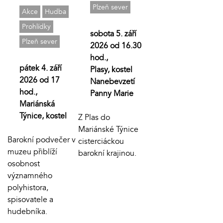
Plzeň sever
Akce
Hudba
Prohlídky
sobota 5. září
Plzeň sever
2026 od 16.30
hod.,
pátek 4. září
Plasy, kostel
2026 od 17
Nanebevzetí
hod.,
Panny Marie
Mariánská
Týnice, kostel
Z Plas do
Mariánské Týnice
Barokní podvečer v
cisterciáckou
muzeu přiblíží
barokní krajinou.
osobnost
významného
polyhistora,
spisovatele a
hudebníka.