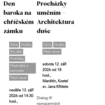
Den
Procházky
baroka na
uměním -
chříčském
Architektura
zámku
duše
Akce
Hudba
Akce
Hudba
Pro děti
Plzeň sever
Prohlídky
sobota 12. září
Přednášky a
2026 od 18
semináře
hod.,
Plzeň sever
Manětín, Kostel
sv. Jana Křtitele
neděle 13. září
2026 od 14:30
Dialog tří
hod.,
rovnocenných