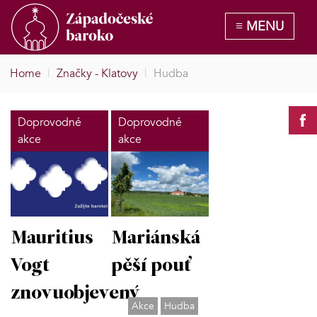
Home
|
Značky - Klatovy
|
Hudba
Doprovodné
Doprovodné
akce
akce
Mauritius
Mariánská
Vogt
pěší pouť
znovuobjevený
Akce
Hudba