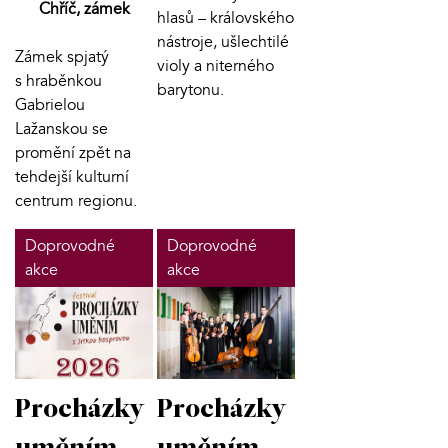
Chříč, zámek
hlasů – královského
nástroje, ušlechtilé
Zámek spjatý
violy a niterného
s hraběnkou
barytonu.
Gabrielou
Lažanskou se
promění zpět na
tehdejší kulturní
centrum regionu.
Doprovodné
Doprovodné
akce
akce
Procházky
Procházky