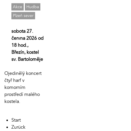
Akce
Hudba
Plzeň sever
sobota 27.
června 2026 od
18 hod.,
Březín, kostel
sv. Bartoloměje
Ojedinělý koncert
čtyř harf v
komorním
prostředí malého
kostela.
Start
Zurück