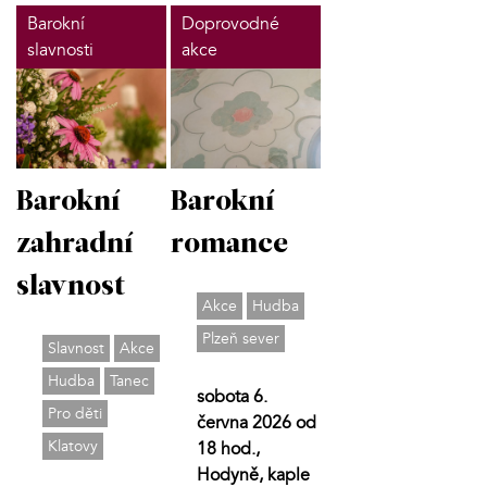
Barokní
Doprovodné
slavnosti
akce
Barokní
Barokní
zahradní
romance
slavnost
Akce
Hudba
Plzeň sever
Slavnost
Akce
Hudba
Tanec
sobota 6.
Pro děti
června 2026 od
Klatovy
18 hod.,
Hodyně, kaple