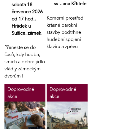
sv. Jana Křtitele
sobota 18.
července 2026
Komorní prostředí
od 17 hod.,
krásné barokní
Hrádek u
stavby podtrhne
Sušice, zámek
hudební spojení
klavíru a zpěvu.
Přeneste se do
časů, kdy hudba,
smích a dobré jídlo
vládly zámeckým
dvorům !
Doprovodné
Doprovodné
akce
akce