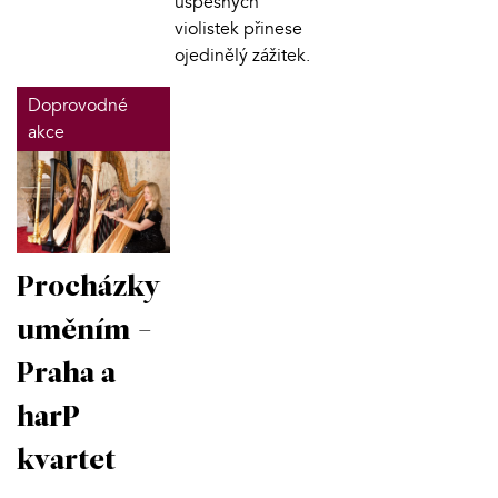
úspěšných
violistek přinese
ojedinělý zážitek.
Doprovodné
akce
Procházky
uměním -
Praha a
harP
kvartet