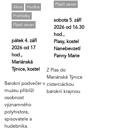
Plzeň sever
Akce
Hudba
Prohlídky
sobota 5. září
Plzeň sever
2026 od 16.30
hod.,
pátek 4. září
Plasy, kostel
2026 od 17
Nanebevzetí
hod.,
Panny Marie
Mariánská
Týnice, kostel
Z Plas do
Mariánské Týnice
Barokní podvečer v
cisterciáckou
muzeu přiblíží
barokní krajinou.
osobnost
významného
polyhistora,
spisovatele a
hudebníka.