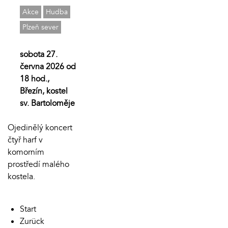
Akce
Hudba
Plzeň sever
sobota 27.
června 2026 od
18 hod.,
Březín, kostel
sv. Bartoloměje
Ojedinělý koncert
čtyř harf v
komorním
prostředí malého
kostela.
Start
Zurück