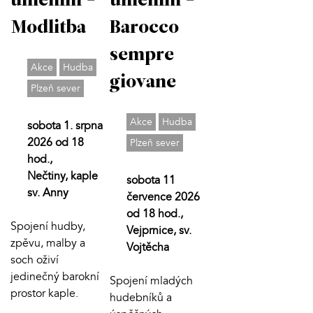
uměním -
uměním -
Modlitba
Barocco
sempre
Akce
Hudba
giovane
Plzeň sever
Akce
Hudba
sobota 1. srpna
2026 od 18
Plzeň sever
hod.,
Nečtiny, kaple
sobota 11
sv. Anny
července 2026
od 18 hod.,
Spojení hudby,
Vejprnice, sv.
zpěvu, malby a
Vojtěcha
soch oživí
jedinečný barokní
Spojení mladých
prostor kaple.
hudebníků a