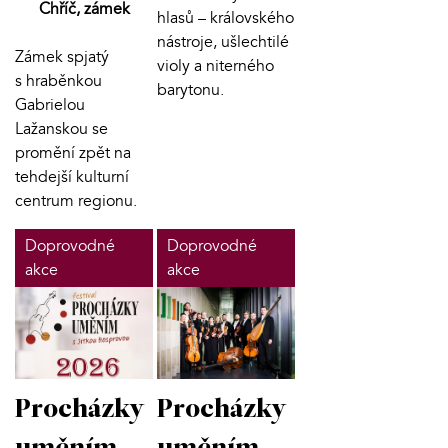
Chříč, zámek
hlasů – královského
nástroje, ušlechtilé
Zámek spjatý
violy a niterného
s hraběnkou
barytonu.
Gabrielou
Lažanskou se
promění zpět na
tehdejší kulturní
centrum regionu.
Doprovodné
Doprovodné
akce
akce
Procházky
Procházky