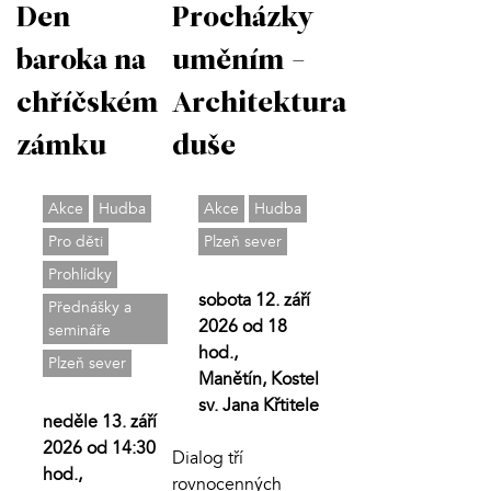
Den
Procházky
baroka na
uměním -
chříčském
Architektura
zámku
duše
Akce
Hudba
Akce
Hudba
Pro děti
Plzeň sever
Prohlídky
sobota 12. září
Přednášky a
2026 od 18
semináře
hod.,
Plzeň sever
Manětín, Kostel
sv. Jana Křtitele
neděle 13. září
2026 od 14:30
Dialog tří
hod.,
rovnocenných