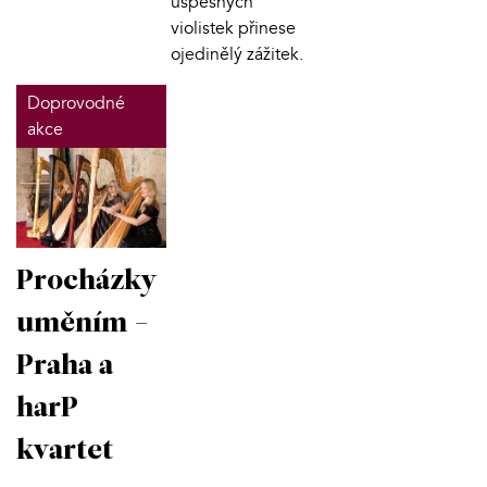
úspěšných
violistek přinese
ojedinělý zážitek.
Doprovodné
akce
Procházky
uměním -
Praha a
harP
kvartet