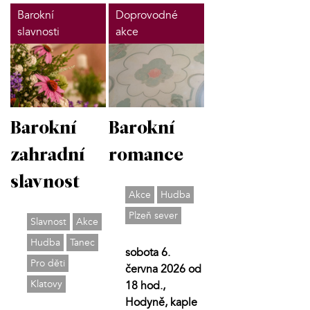
Barokní
Doprovodné
slavnosti
akce
Barokní
Barokní
zahradní
romance
slavnost
Akce
Hudba
Plzeň sever
Slavnost
Akce
Hudba
Tanec
sobota 6.
Pro děti
června 2026 od
Klatovy
18 hod.,
Hodyně, kaple