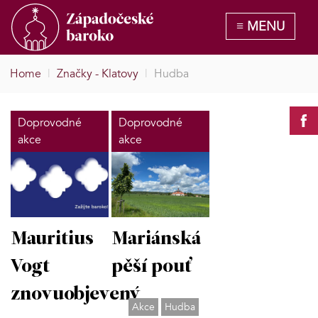
Home
|
Značky - Klatovy
|
Hudba
Doprovodné
Doprovodné
akce
akce
Mauritius
Mariánská
Vogt
pěší pouť
znovuobjevený
Akce
Hudba