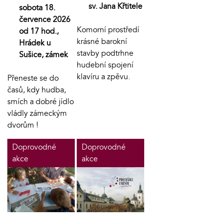
sv. Jana Křtitele
sobota 18.
července 2026
Komorní prostředí
od 17 hod.,
krásné barokní
Hrádek u
stavby podtrhne
Sušice, zámek
hudební spojení
klavíru a zpěvu.
Přeneste se do
časů, kdy hudba,
smích a dobré jídlo
vládly zámeckým
dvorům !
Doprovodné
Doprovodné
akce
akce