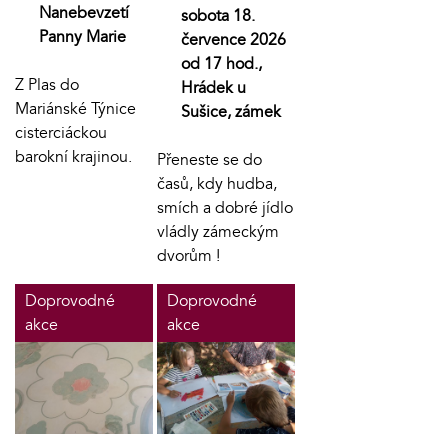
Nanebevzetí
sobota 18.
Panny Marie
července 2026
od 17 hod.,
Z Plas do
Hrádek u
Mariánské Týnice
Sušice, zámek
cisterciáckou
barokní krajinou.
Přeneste se do
časů, kdy hudba,
smích a dobré jídlo
vládly zámeckým
dvorům !
Doprovodné
Doprovodné
akce
akce