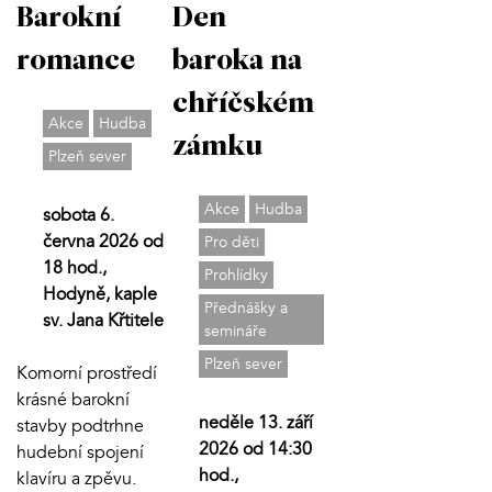
Barokní
Den
romance
baroka na
chříčském
Akce
Hudba
zámku
Plzeň sever
Akce
Hudba
sobota 6.
června 2026 od
Pro děti
18 hod.,
Prohlídky
Hodyně, kaple
Přednášky a
sv. Jana Křtitele
semináře
Plzeň sever
Komorní prostředí
krásné barokní
neděle 13. září
stavby podtrhne
2026 od 14:30
hudební spojení
hod.,
klavíru a zpěvu.