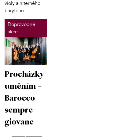
violy a niterného
barytonu.
Doprovodné
akce
Procházky
uměním -
Barocco
sempre
giovane