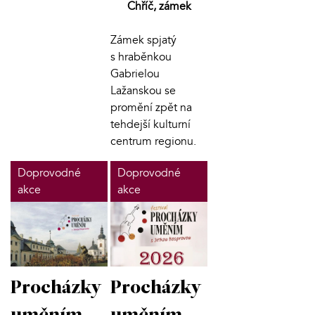
Chříč, zámek
Zámek spjatý
s hraběnkou
Gabrielou
Lažanskou se
promění zpět na
tehdejší kulturní
centrum regionu.
Doprovodné
Doprovodné
akce
akce
Procházky
Procházky