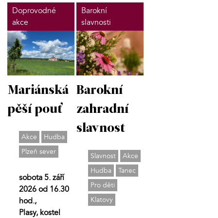
Doprovodné
Barokní
akce
slavnosti
Mariánská
Barokní
pěší pouť
zahradní
slavnost
Akce
Hudba
Plzeň sever
Slavnost
Akce
Hudba
Tanec
sobota 5. září
Pro děti
2026 od 16.30
Klatovy
hod.,
Plasy, kostel