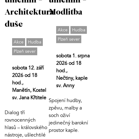
uměním -
uměním -
Modlitba
Architektura
duše
Akce
Hudba
Plzeň sever
Akce
Hudba
Plzeň sever
sobota 1. srpna
2026 od 18
sobota 12. září
hod.,
2026 od 18
Nečtiny, kaple
hod.,
sv. Anny
Manětín, Kostel
sv. Jana Křtitele
Spojení hudby,
zpěvu, malby a
Dialog tří
soch oživí
rovnocenných
jedinečný barokní
hlasů – královského
prostor kaple.
nástroje, ušlechtilé