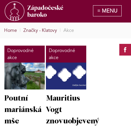
Home
|
Značky - Klatovy
|
Akce
Doprovodné
Doprovodné
akce
akce
Poutní
Mauritius
mariánská
Vogt
mše
znovuobjevený