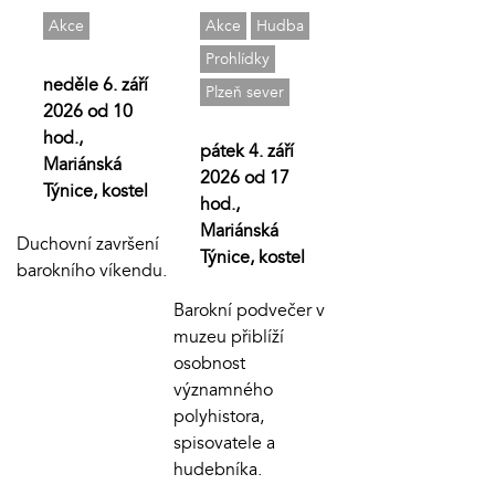
Akce
Akce
Hudba
Prohlídky
neděle 6. září
Plzeň sever
2026 od 10
hod.,
pátek 4. září
Mariánská
2026 od 17
Týnice, kostel
hod.,
Mariánská
Duchovní završení
Týnice, kostel
barokního víkendu.
Barokní podvečer v
muzeu přiblíží
osobnost
významného
polyhistora,
spisovatele a
hudebníka.