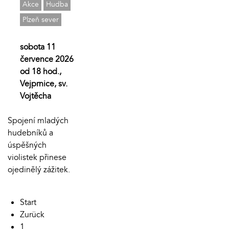
Akce
Hudba
Plzeň sever
sobota 11
července 2026
od 18 hod.,
Vejprnice, sv.
Vojtěcha
Spojení mladých
hudebníků a
úspěšných
violistek přinese
ojedinělý zážitek.
Start
Zurück
1