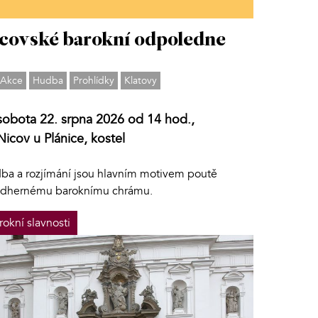
covské barokní odpoledne
Akce
Hudba
Prohlídky
Klatovy
sobota 22. srpna 2026 od 14 hod.,
Nicov u Plánice, kostel
ba a rozjímání jsou hlavním motivem poutě
ádhernému baroknímu chrámu.
rokní slavnosti