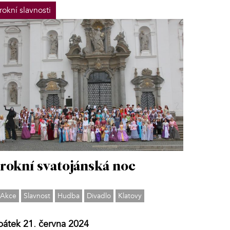
rokní slavnosti
rokní svatojánská noc
Akce
Slavnost
Hudba
Divadlo
Klatovy
pátek 21. června 2024