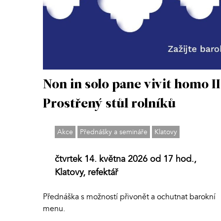
Non in solo pane vivit homo II
Prostřený stůl rolníků
Akce
Přednášky a semináře
Klatovy
čtvrtek 14. května 2026 od 17 hod.,
Klatovy, refektář
Přednáška s možností přivonět a ochutnat barokní
menu.