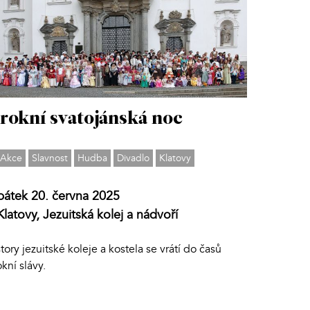
rokní svatojánská noc
Akce
Slavnost
Hudba
Divadlo
Klatovy
pátek 20. června 2025
Klatovy, Jezuitská kolej a nádvoří
tory jezuitské koleje a kostela se vrátí do časů
kní slávy.