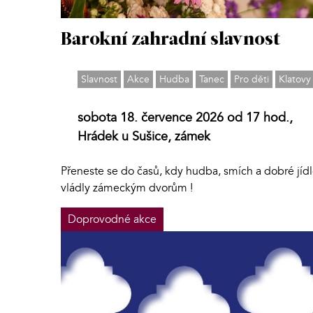
Barokní zahradní slavnost
Slavnost
Akce
Hudba
Tanec
Pro děti
Klatovy
sobota 18. července 2026 od 17 hod.,
Hrádek u Sušice, zámek
Přeneste se do časů, kdy hudba, smích a dobré jíd
vládly zámeckým dvorům !
Doprovodné akce