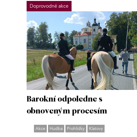
Doprovodné akce
Barokní odpoledne s
obnoveným procesím
Akce
Hudba
Prohlídky
Klatovy