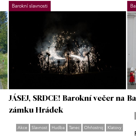
Barokní slavnosti
Ba
JÁSEJ, SRDCE! Barokní večer na
Ba
zámku Hrádek
Akce
Slavnost
Hudba
Tanec
Ohňostroj
Klatovy