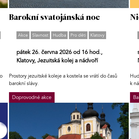
Barokní svatojánská noc
Ni
Akce
Slavnost
Hudba
Pro děti
Klatovy
pátek 26. června 2026 od 16 hod.,
Klatovy, Jezuitská kolej a nádvoří
lo
Prostory jezuitské koleje a kostela se vrátí do časů
Hud
barokní slávy.
k n
Doprovodné akce
Ba