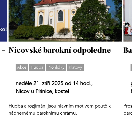
 -
Nicovské barokní odpoledne
Ba
Akce
Hudba
Prohlídky
Klatovy
neděle 21. září 2025 od 14 hod.,
Nicov u Plánice, kostel
Hudba a rozjímání jsou hlavním motivem poutě k
Pros
nádhernému baroknímu chrámu.
baro