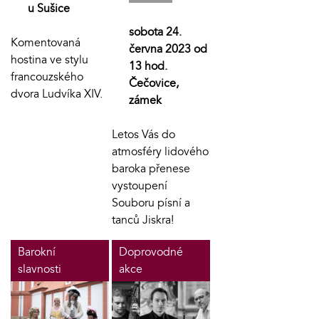
u Sušice
sobota 24.
Komentovaná
června 2023 od
hostina ve stylu
13 hod.
francouzského
Čečovice,
dvora Ludvíka XIV.
zámek
Letos Vás do
atmosféry lidového
baroka přenese
vystoupení
Souboru písní a
tanců Jiskra!
Barokní
Doprovodné
slavnosti
akce