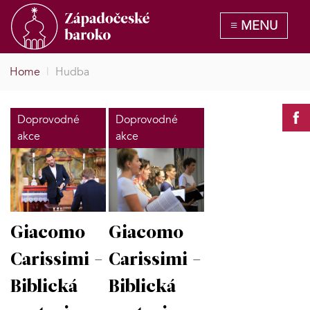
Home
|
Hudba
Doprovodné
Doprovodné
akce
akce
Giacomo
Giacomo
Carissimi -
Carissimi -
Biblická
Biblická