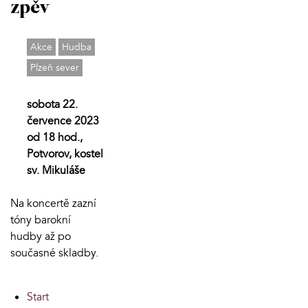
zpěv
Akce
Hudba
Plzeň sever
sobota 22.
července 2023
od 18 hod.,
Potvorov, kostel
sv. Mikuláše
Na koncertě zazní
tóny barokní
hudby až po
současné skladby.
Start