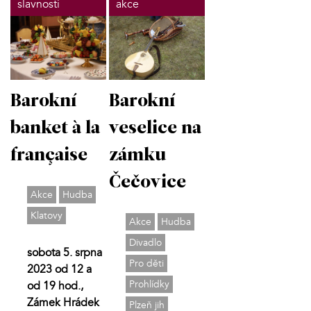
slavnosti
akce
Barokní
Barokní
banket à la
veselice na
française
zámku
Čečovice
Akce
Hudba
Klatovy
Akce
Hudba
Divadlo
sobota 5. srpna
Pro děti
2023 od 12 a
Prohlídky
od 19 hod.,
Zámek Hrádek
Plzeň jih