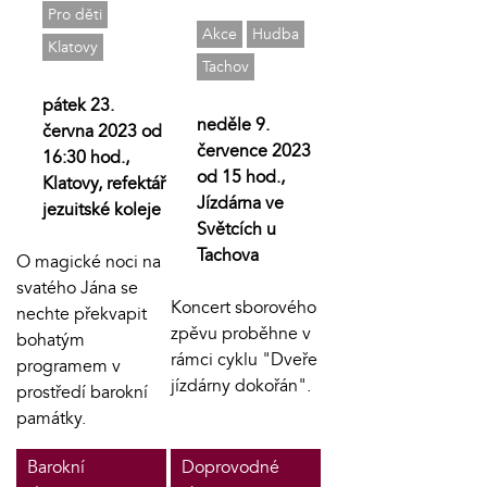
Pro děti
Akce
Hudba
Klatovy
Tachov
pátek 23.
neděle 9.
června 2023 od
července 2023
16:30 hod.,
od 15 hod.,
Klatovy, refektář
Jízdárna ve
jezuitské koleje
Světcích u
Tachova
O magické noci na
svatého Jána se
Koncert sborového
nechte překvapit
zpěvu proběhne v
bohatým
rámci cyklu "Dveře
programem v
jízdárny dokořán".
prostředí barokní
památky.
Barokní
Doprovodné