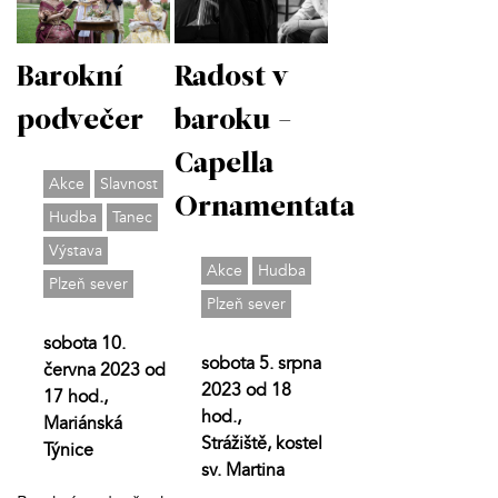
Barokní
Radost v
podvečer
baroku -
Capella
Akce
Slavnost
Ornamentata
Hudba
Tanec
Výstava
Akce
Hudba
Plzeň sever
Plzeň sever
sobota 10.
sobota 5. srpna
června 2023 od
2023 od 18
17 hod.,
hod.,
Mariánská
Strážiště, kostel
Týnice
sv. Martina