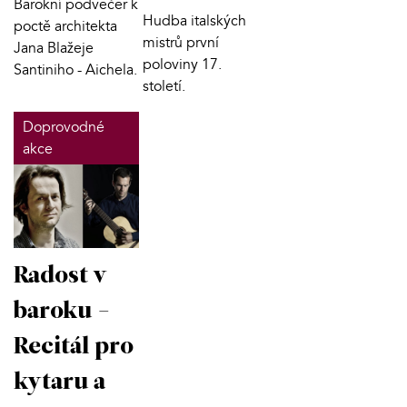
Barokní podvečer k
Hudba italských
poctě architekta
mistrů první
Jana Blažeje
poloviny 17.
Santiniho - Aichela.
století.
Doprovodné
akce
Radost v
baroku -
Recitál pro
kytaru a