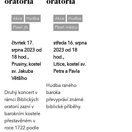
oratoria
oratoria
Akce
Hudba
Akce
Hudba
Plzeň jih
Plzeň město
čtvrtek 17.
středa 16. srpna
srpna 2023 od
2023 od 18
18 hod.,
hod.,
Prusiny, kostel
Litice, kostel sv.
sv. Jakuba
Petra a Pavla
Většího
Hudba raného
Druhý koncert v
baroka
rámci Biblických
převypráví známé
oratorií zazní v
biblické příběhy.
barokním kostele
přestavěném v
roce 1722 podle