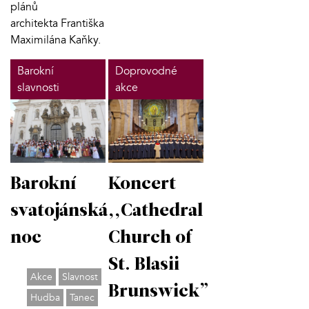
plánů
architekta
Františka
Maximilána Kaňky.
Barokní
Doprovodné
slavnosti
akce
Barokní
Koncert
svatojánská
,,Cathedral
noc
Church of
St. Blasii
Akce
Slavnost
Brunswick”
Hudba
Tanec