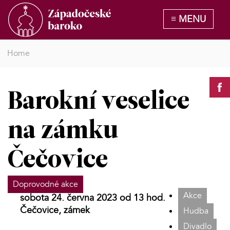
Home
Barokní veselice
na zámku
Čečovice
Doprovodné akce
Akce
sobota 24. června 2023 od 13 hod.
Čečovice, zámek
Hudba
Divadlo