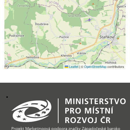
Leaflet
|
©
OpenStreetMap
contributors
Projekt Marketingová podpora značky Západočeské baroko