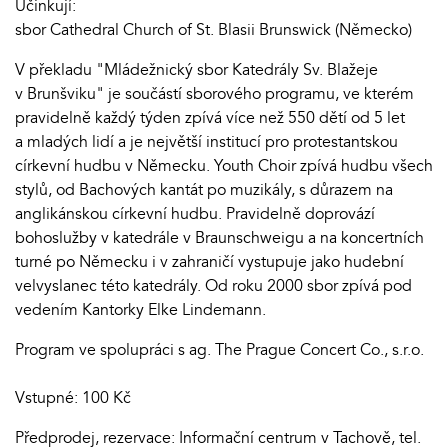
Účinkují:
sbor Cathedral Church of St. Blasii Brunswick (Německo)
V překladu "Mládežnický sbor Katedrály Sv. Blažeje
v Brunšviku" je součástí sborového programu, ve kterém
pravidelně každý týden zpívá více než 550 dětí od 5 let
a mladých lidí a je největší institucí pro protestantskou
církevní hudbu v Německu. Youth Choir zpívá hudbu všech
stylů, od Bachových kantát po muzikály, s důrazem na
anglikánskou církevní hudbu. Pravidelně doprovází
bohoslužby v katedrále v Braunschweigu a na koncertních
turné po Německu i v zahraničí vystupuje jako hudební
velvyslanec této katedrály. Od roku 2000 sbor zpívá pod
vedením Kantorky Elke Lindemann.
Program ve spolupráci s ag. The Prague Concert Co., s.r.o.
Vstupné: 100 Kč
Předprodej, rezervace: Informační centrum v Tachově, tel.