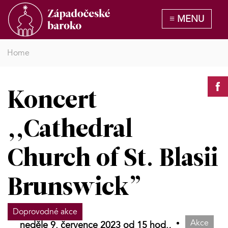
Home
Koncert
,,Cathedral
Church of St. Blasii
Brunswick”
Doprovodné akce
Akce
neděle 9. července 2023 od 15 hod.,