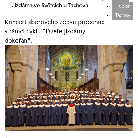
Jízdárna ve Světcích u Tachova
Hudba
Tachov
Koncert sborového zpěvu proběhne
v rámci cyklu "Dveře jízdárny
dokořán".