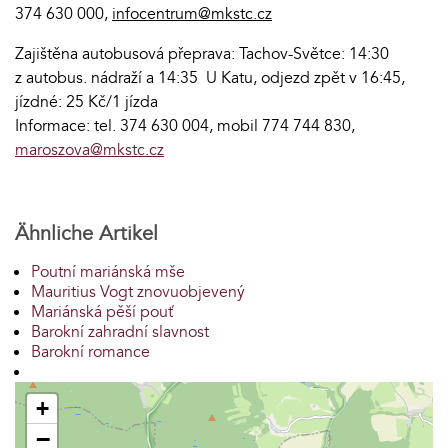
374 630 000
,
infocentrum@mkstc.cz
Zajištěna autobusová přeprava: Tachov-Světce: 14:30
z autobus. nádraží a 14:35 U Katu, odjezd zpět v 16:45,
jízdné: 25 Kč/1 jízda
Informace: tel. 374 630 004, mobil 774 744 830,
maroszova@mkstc.cz
Ähnliche Artikel
Poutní mariánská mše
Mauritius Vogt znovuobjevený
Mariánská pěší pouť
Barokní zahradní slavnost
Barokní romance
+
−