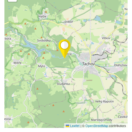
Leaflet
|
©
OpenStreetMap
contributors