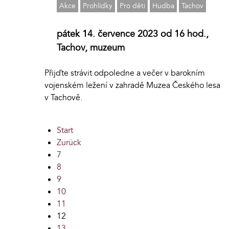
Akce
Prohlídky
Pro děti
Hudba
Tachov
pátek 14. července 2023 od 16 hod.,
Tachov, muzeum
Přijďte strávit odpoledne a večer v barokním
vojenském ležení v zahradě Muzea Českého lesa
v Tachově.
Start
Zurück
7
8
9
10
11
12
13