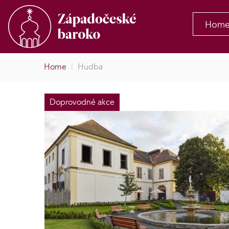
Hom
Home
|
Hudba
Doprovodné akce