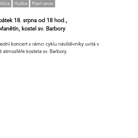
Akce
Hudba
Plzeň sever
pátek 18. srpna od 18 hod.,
Manětín, kostel sv. Barbory
ední koncert v rámci cyklu návštěvníky uvítá v
é atmosféře kostela sv. Barbory.