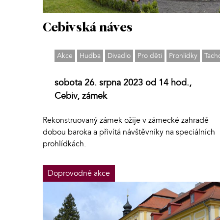
Cebivská náves
Akce
Hudba
Divadlo
Pro děti
Prohlídky
Tach
sobota 26. srpna 2023 od 14 hod.,
Cebiv, zámek
Rekonstruovaný zámek ožije v zámecké zahradě
dobou baroka a přivítá návštěvníky na speciálních
prohlídkách.
Doprovodné akce