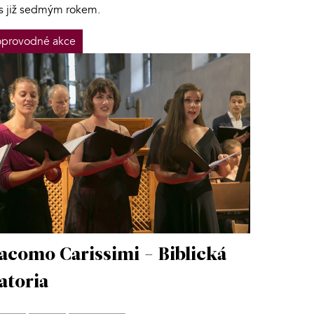
os již sedmým rokem.
provodné akce
acomo Carissimi - Biblická
atoria