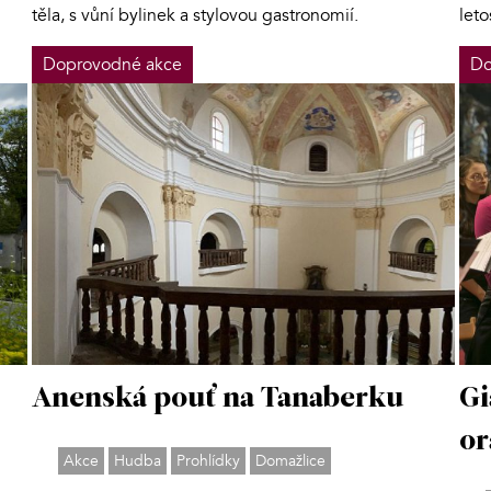
let
těla, s vůní bylinek a stylovou gastronomií.
Doprovodné akce
Do
Anenská pouť na Tanaberku
Gi
or
Akce
Hudba
Prohlídky
Domažlice