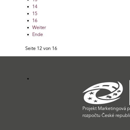
14
15
16
Weiter
Ende
Seite 12 von 16
Projekt Marketingová p
rozpočtu České republi