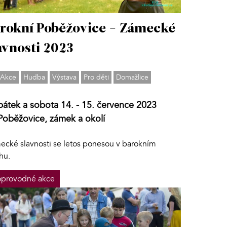
rokní Poběžovice - Zámecké
avnosti 2023
Akce
Hudba
Výstava
Pro děti
Domažlice
pátek a sobota 14. - 15. července 2023
Poběžovice, zámek a okolí
ecké slavnosti se letos ponesou v barokním
hu.
provodné akce