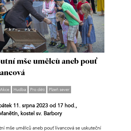
utní mše umělců aneb pouť
vancová
Akce
Hudba
Pro děti
Plzeň sever
pátek 11. srpna 2023 od 17 hod.,
Manětín, kostel sv. Barbory
tní mše umělců aneb pouť lívancová se uskuteční