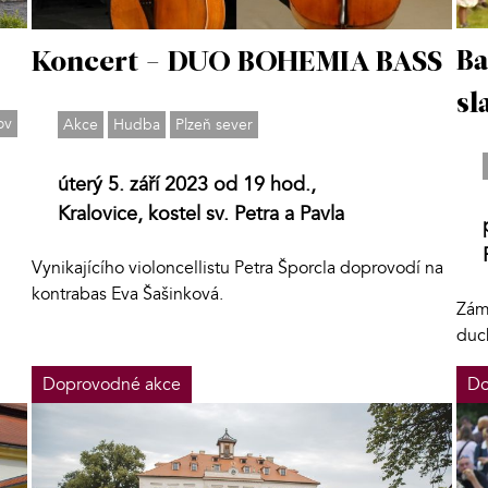
Ba
Koncert - DUO BOHEMIA BASS
sl
ov
Akce
Hudba
Plzeň sever
úterý 5. září 2023 od 19 hod.,
Kralovice, kostel sv. Petra a Pavla
Vynikajícího violoncellistu Petra Šporcla doprovodí na
kontrabas Eva Šašinková.
Zám
duc
Doprovodné akce
Do