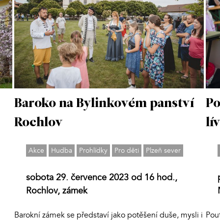
Po
Baroko na Bylinkovém panství
lí
Rochlov
Akce
Hudba
Prohlídky
Pro děti
Plzeň sever
sobota 29. července 2023 od 16 hod.,
Rochlov, zámek
Pou
Barokní zámek se představí jako potěšení duše, mysli i