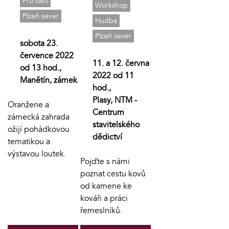
Pro děti
Workshop
Plzeň sever
Hudba
Plzeň sever
sobota 23.
července 2022
11. a 12. června
od 13 hod.,
2022 od 11
Manětín, zámek
hod.,
Plasy, NTM -
Oranžerie a
Centrum
zámecká zahrada
stavitelského
ožijí pohádkovou
dědictví
tematikou a
výstavou loutek.
Pojďte s námi
poznat cestu kovů
od kamene ke
kováři a práci
řemeslníků.