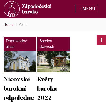
Home
|
Akce
Doprovodné
Barokní
akce
slavnosti
Nicovské
Květy
barokní
baroka
odpoledne
2022