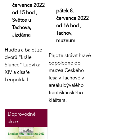
července 2022
pátek 8.
od 15 hod.,
července 2022
Světce u
od 16 hod.,
Tachova,
Tachov,
Jízdárna
muzeum
Hudba a balet ze
Přijďte strávit hravé
dvorů "krále
odpoledne do
Slunce" Ludvíka
muzea Českého
XIV a císaře
lesa v Tachově v
Leopolda I.
areálu bývalého
františkánského
kláštera.
Doprovodné
akce