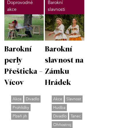
Doprovodné
Barokní
akce
slavnosti
Barokní
Barokní
perly
slavnost na
Přešticka -
Zámku
Vícov
Hrádek
Akce
Divadlo
Akce
Slavnost
Prohlídky
Hudba
Plzeň jih
Divadlo
Tanec
Ohňostroj