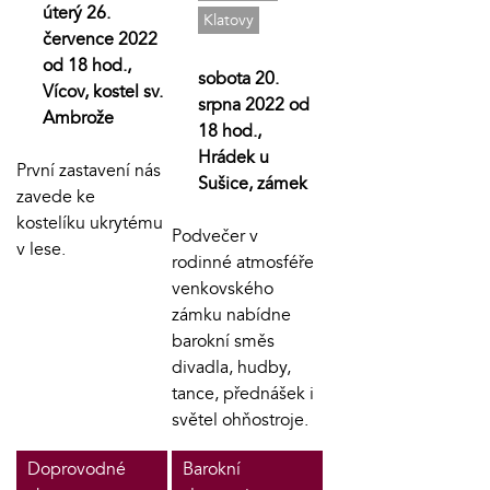
úterý 26.
Klatovy
července 2022
od 18 hod.,
sobota 20.
Vícov, kostel sv.
srpna 2022 od
Ambrože
18 hod.,
Hrádek u
První zastavení nás
Sušice, zámek
zavede ke
kostelíku ukrytému
Podvečer v
v lese.
rodinné atmosféře
venkovského
zámku nabídne
barokní směs
divadla, hudby,
tance, přednášek i
světel ohňostroje.
Doprovodné
Barokní