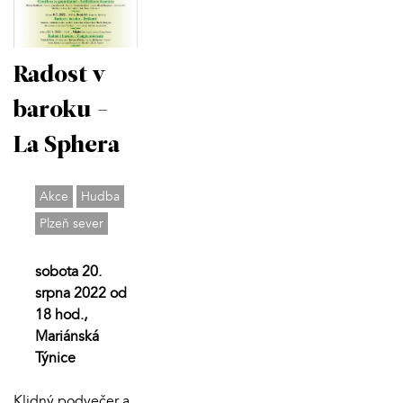
Radost v
baroku -
La Sphera
Akce
Hudba
Plzeň sever
sobota 20.
srpna 2022 od
18 hod.,
Mariánská
Týnice
Klidný podvečer a