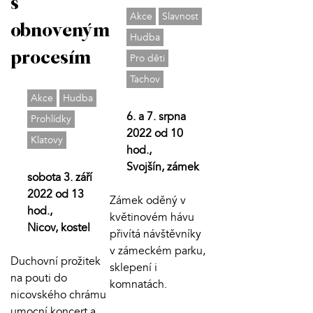
s
Akce
Slavnost
obnoveným
Hudba
procesím
Pro děti
Tachov
Akce
Hudba
6. a 7. srpna
Prohlídky
2022 od 10
Klatovy
hod.,
Svojšín, zámek
sobota 3. září
2022 od 13
Zámek oděný v
hod.,
květinovém hávu
Nicov, kostel
přivítá návštěvníky
v zámeckém parku,
Duchovní prožitek
sklepení i
na pouti do
komnatách.
nicovského chrámu
umocní koncert a