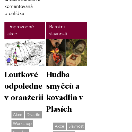
komentovaná
prohlídka.
Doprovodné
Barokní
akce
slavnosti
Loutkové
Hudba
odpoledne
smyčců a
v oranžerii
kovadlin v
Plasích
Akce
Divadlo
Workshop
Akce
Slavnost