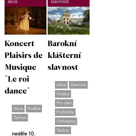
akce
slavnosti
Barokní
Koncert
klášterní
Plaisirs de
slavnost
Musique
"Le roi
Akce
Slavnost
dance"
Hudba
Pro děti
Akce
Hudba
Prohlídky
Tachov
Ohňostroj
Tachov
neděle 10.