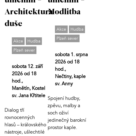
uměním -
uměním -
Modlitba
Architektura
duše
Akce
Hudba
Plzeň sever
Akce
Hudba
Plzeň sever
sobota 1. srpna
2026 od 18
sobota 12. září
hod.,
2026 od 18
Nečtiny, kaple
hod.,
sv. Anny
Manětín, Kostel
sv. Jana Křtitele
Spojení hudby,
zpěvu, malby a
Dialog tří
soch oživí
rovnocenných
jedinečný barokní
hlasů – královského
prostor kaple.
nástroje, ušlechtilé