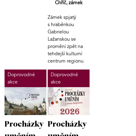
Chříč, zámek
Zámek spjatý
s hraběnkou
Gabrielou
Lažanskou se
promění zpět na
tehdejší kulturní
centrum regionu.
Doprovodné
Doprovodné
akce
akce
Procházky
Procházky