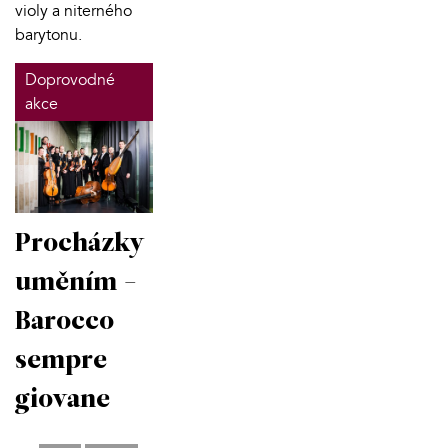
violy a niterného
barytonu.
Doprovodné
akce
Procházky
uměním -
Barocco
sempre
giovane