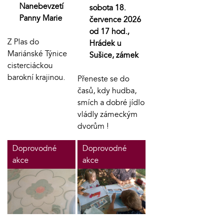
Nanebevzetí
sobota 18.
Panny Marie
července 2026
od 17 hod.,
Z Plas do
Hrádek u
Mariánské Týnice
Sušice, zámek
cisterciáckou
barokní krajinou.
Přeneste se do
časů, kdy hudba,
smích a dobré jídlo
vládly zámeckým
dvorům !
Doprovodné
Doprovodné
akce
akce