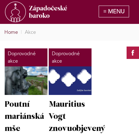
Home
|
Akce
Doprovodné
Doprovodné
akce
akce
Poutní
Mauritius
mariánská
Vogt
mše
znovuobjevený