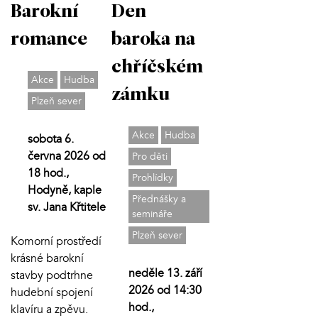
Barokní
Den
romance
baroka na
chříčském
Akce
Hudba
zámku
Plzeň sever
Akce
Hudba
sobota 6.
června 2026 od
Pro děti
18 hod.,
Prohlídky
Hodyně, kaple
Přednášky a
sv. Jana Křtitele
semináře
Plzeň sever
Komorní prostředí
krásné barokní
neděle 13. září
stavby podtrhne
2026 od 14:30
hudební spojení
hod.,
klavíru a zpěvu.