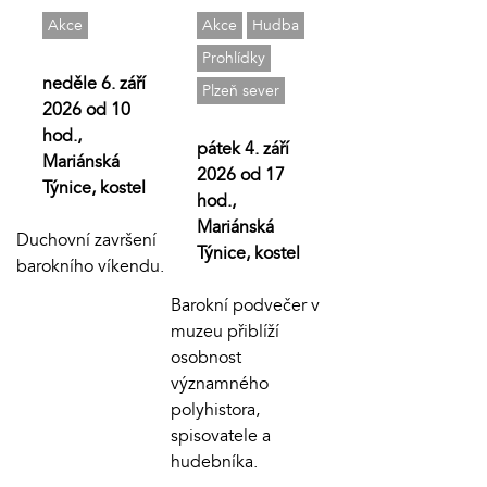
Akce
Akce
Hudba
Prohlídky
neděle 6. září
Plzeň sever
2026 od 10
hod.,
pátek 4. září
Mariánská
2026 od 17
Týnice, kostel
hod.,
Mariánská
Duchovní završení
Týnice, kostel
barokního víkendu.
Barokní podvečer v
muzeu přiblíží
osobnost
významného
polyhistora,
spisovatele a
hudebníka.