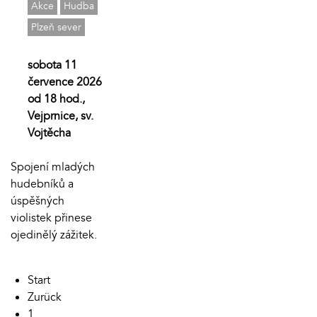
Akce
Hudba
Plzeň sever
sobota 11
července 2026
od 18 hod.,
Vejprnice, sv.
Vojtěcha
Spojení mladých
hudebníků a
úspěšných
violistek přinese
ojedinělý zážitek.
Start
Zurück
1