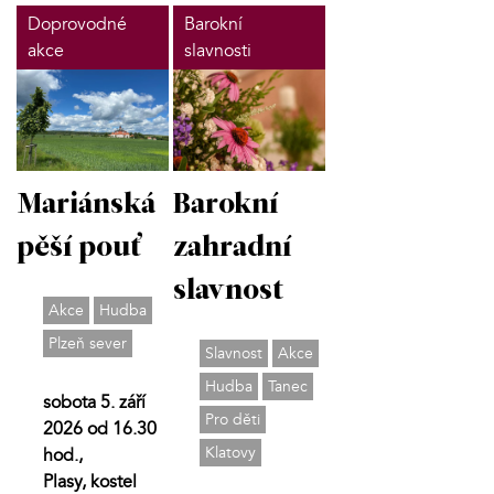
Doprovodné
Barokní
akce
slavnosti
Mariánská
Barokní
pěší pouť
zahradní
slavnost
Akce
Hudba
Plzeň sever
Slavnost
Akce
Hudba
Tanec
sobota 5. září
Pro děti
2026 od 16.30
Klatovy
hod.,
Plasy, kostel