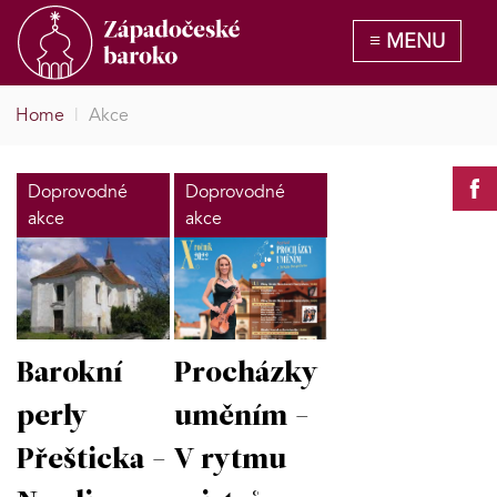
Home
|
Akce
Doprovodné
Doprovodné
akce
akce
Barokní
Procházky
perly
uměním -
Přešticka -
V rytmu