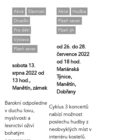
Akce
Slavnost
Akce
Hudba
Divadlo
Plzeň sever
Pro děti
Plzeň jih
Výstava
od 26. do 28.
Plzeň sever
července 2022
od 18 hod.
sobota 13.
Mariánská
srpna 2022 od
Týnice,
13 hod.,
Manětín,
Manětín, zámek
Dobřany
Barokní odpoledne
Cyklus 3 koncertů
v duchu lovu,
nabízí možnost
myslivosti a
poslechu hudby z
lesnictví oživí
neobvyklých míst v
bohatým
interiéru kostelů.