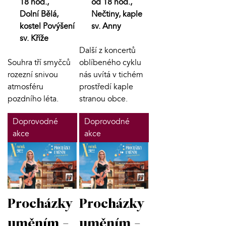
18 hod.,
od 18 hod.,
Dolní Bělá,
Nečtiny, kaple
kostel Povýšení
sv. Anny
sv. Kříže
Další z koncertů
Souhra tří smyčců
oblíbeného cyklu
rozezní snivou
nás uvítá v tichém
atmosféru
prostředí kaple
pozdního léta.
stranou obce.
Doprovodné
Doprovodné
akce
akce
Procházky
Procházky
uměním -
uměním -