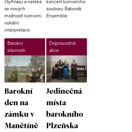
čtyřhlasu a neleká
koncert komorního
se nových
souboru Baborák
možností komorní
Ensemble.
vokální
interpretace.
Barokní
Doprovodné
slavnosti
akce
Barokní
Jedinečná
den na
místa
zámku v
barokního
Manětíně
Plzeňska