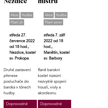
Nezdice
mistrů
Akce
Hudba
Akce
Hudba
Plzeň jih
Plzeň sever
středa 27.
středa 7. září
července 2022
2022 od 18
od 18 hod.,
hod.,
Nezdice, kostel
Manětín, kostel
sv. Prokopa
sv. Barbory
Druhé zastavení
Raně barokní
přenese
kostel rozezní
posluchače do
nezvyklé spojení
baroka v tónech
houslí, violy a
hudby.
akordeonu.
Doprovodné
Doprovodné