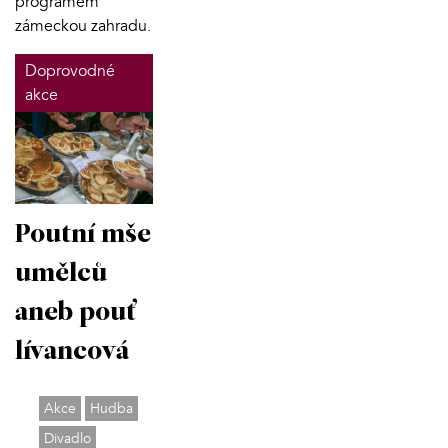
programem
zámeckou zahradu.
Doprovodné
akce
Poutní mše
umělců
aneb pouť
lívancová
Akce
Hudba
Divadlo