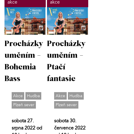
akce
akce
Procházky
Procházky
uměním -
uměním -
Bohemia
Ptačí
Bass
fantasie
Akce
Hudba
Akce
Hudba
Plzeň sever
Plzeň sever
sobota 27.
sobota 30.
srpna 2022 od
července 2022