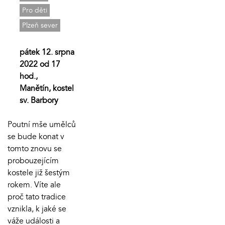
Pro děti
Plzeň sever
pátek 12. srpna
2022 od 17
hod.,
Manětín, kostel
sv. Barbory
Poutní mše umělců
se bude konat v
tomto znovu se
probouzejícím
kostele již šestým
rokem. Víte ale
proč tato tradice
vznikla, k jaké se
váže události a