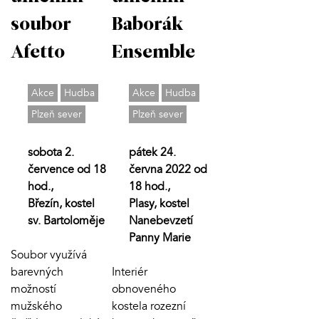
soubor
Baborák
Afetto
Ensemble
Akce
Hudba
Akce
Hudba
Plzeň sever
Plzeň sever
sobota 2.
pátek 24.
července od 18
června 2022 od
hod.,
18 hod.,
Březín, kostel
Plasy, kostel
sv. Bartoloměje
Nanebevzetí
Panny Marie
Soubor využívá
barevných
Interiér
možností
obnoveného
mužského
kostela rozezní