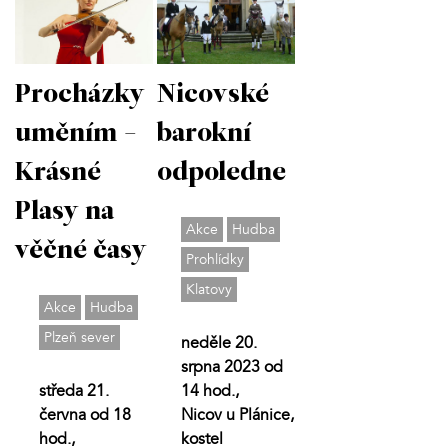
Procházky
Nicovské
uměním -
barokní
Krásné
odpoledne
Plasy na
Akce
Hudba
věčné časy
Prohlídky
Klatovy
Akce
Hudba
Plzeň sever
neděle 20.
srpna 2023 od
středa 21.
14 hod.,
června od 18
Nicov u Plánice,
hod.,
kostel