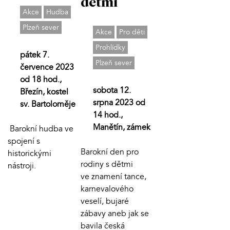
dětmi
Akce
Hudba
Plzeň sever
Akce
Pro děti
Prohlídky
pátek 7.
Plzeň sever
července 2023
od 18 hod.,
sobota 12.
Březín, kostel
srpna 2023 od
sv. Bartoloměje
14 hod.,
Manětín, zámek
Barokní hudba ve
spojení s
Barokní den pro
historickými
rodiny s dětmi
nástroji.
ve znamení tance,
karnevalového
veselí, bujaré
zábavy aneb jak se
bavila česká