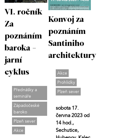
VI. ročník
Konvoj za
Za
poznáním
poznáním
Santiniho
baroka -
architektury
jarní
cyklus
Akce
Prohlídky
Přednášky a
Plzeň sever
semináře
Západočeské
sobota 17.
baroko
června 2023 od
Plzeň sever
14 hod.,
Sechutice,
Akce
Hubenov, Kalec