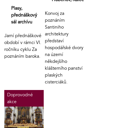
Plasy,
Konvoj za
přednáškový
poznáním
sál archívu
Santiniho
architektury
Jarní přednáškové
představí
období v rámci VI.
hospodářské dvory
ročníku cyklu Za
na území
poznáním baroka.
někdejšího
klášterního panství
plaských
cisterciáků.
Doprovodné
akce