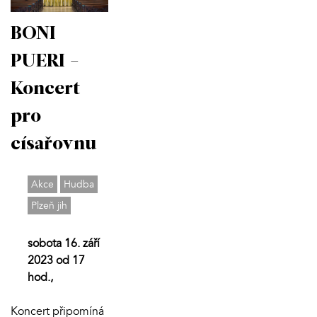
BONI
PUERI -
Koncert
pro
císařovnu
Akce
Hudba
Plzeň jih
sobota 16. září
2023 od 17
hod.,
Koncert připomíná