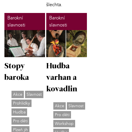
šlechta.
Barokní
Barokní
slavnosti
slavnosti
Stopy
Hudba
baroka
varhan a
kovadlin
Akce
Slavnost
Prohlídky
Akce
Slavnost
Hudba
Pro děti
Pro děti
Workshop
Plzeň jih