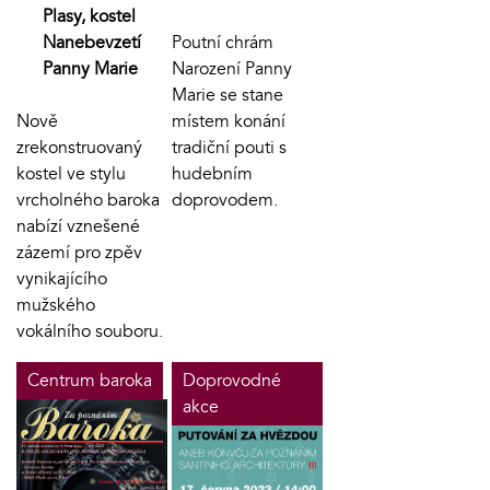
Plasy, kostel
Nanebevzetí
Poutní chrám
Panny Marie
Narození Panny
Marie se stane
Nově
místem konání
zrekonstruovaný
tradiční pouti s
kostel ve stylu
hudebním
vrcholného baroka
doprovodem.
nabízí vznešené
zázemí pro zpěv
vynikajícího
mužského
vokálního souboru.
Centrum baroka
Doprovodné
akce