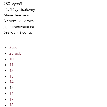
280. výročí
návštěvy císařovny
Marie Terezie v
Nepomuku v roce
její korunovace na
českou královnu.
Start
Zurück
10
11
12
13
14
15
16
17
18