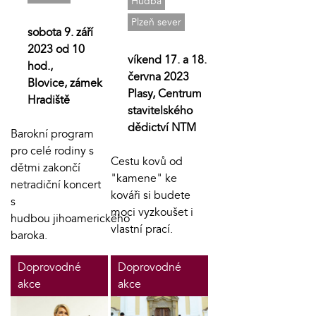
Hudba
Plzeň sever
sobota 9. září
2023 od 10
víkend 17. a 18.
hod.,
června 2023
Blovice, zámek
Plasy, Centrum
Hradiště
stavitelského
dědictví NTM
Barokní program
pro celé rodiny s
Cestu kovů od
dětmi zakončí
"kamene" ke
netradiční koncert
kováři si budete
s
moci vyzkoušet i
hudbou jihoamerického
vlastní prací.
baroka.
Doprovodné
Doprovodné
akce
akce