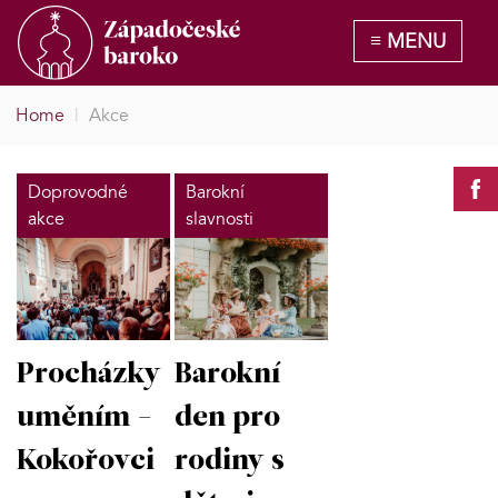
Home
|
Akce
Doprovodné
Barokní
akce
slavnosti
Procházky
Barokní
uměním -
den pro
Kokořovci
rodiny s