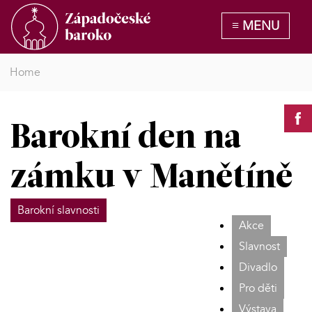
Home
Barokní den na
zámku v Manětíně
Barokní slavnosti
Akce
Slavnost
Divadlo
Pro děti
Výstava