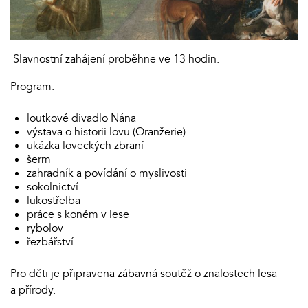
Slavnostní zahájení proběhne ve 13 hodin.
Program:
loutkové divadlo Nána
výstava o historii lovu (Oranžerie)
ukázka loveckých zbraní
šerm
zahradník a povídání o myslivosti
sokolnictví
lukostřelba
práce s koněm v lese
rybolov
řezbářství
Pro děti je připravena zábavná soutěž o znalostech lesa
a přírody.