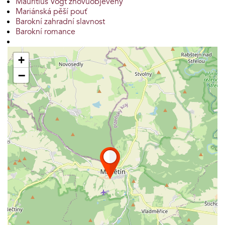
Mauritius Vogt znovuobjevený
Mariánská pěší pouť
Barokní zahradní slavnost
Barokní romance
+
−