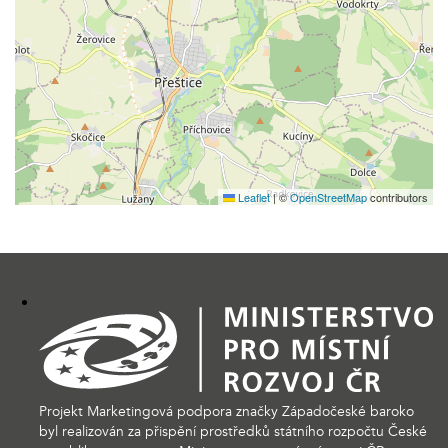
Leaflet
|
©
OpenStreetMap
contributors
Projekt Marketingová podpora značky Západočeské baroko
byl realizován za přispění prostředků státního rozpočtu České