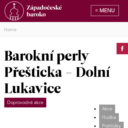
Home
Barokní perly
Přešticka - Dolní
Lukavice
Doprovodné akce
Akce
Hudba
Prohlídky