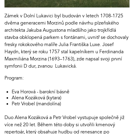
Zámek v Dolní Lukavici byl budován v letech 1708-1725
dvěma generacemi Morzinů podle návrhu plzeňského
architekta Jakuba Augustona mladšího jako trojkřídlá
stavba obklopená parkem s fontánami, uvnitř se dochovaly
fresky rokokového malíře Julia Františka Luxe. Josef
Haydn, který se roku 1757 stal kapelníkem u Ferdinanda
Maxmiliána Morzina (1693–1763), zde napsal svoji první
symfonii D dur, zvanou Lukavická.
Program:
Eva Horová - barokní básně
Alena Kozáková (kytara)
Petr Vrobel (mandolína)
Duo Alena Kozáková a Petr Vrobel vystupuje společně již
více než 20 let. Během této doby si utvořili kmenový
repertoár, který obsahuje hudbu od renesance po