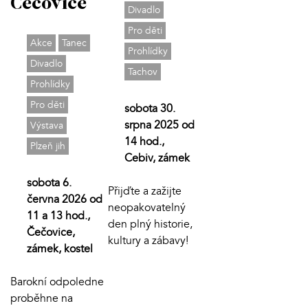
Čečovice
Divadlo
Pro děti
Akce
Tanec
Prohlídky
Divadlo
Tachov
Prohlídky
Pro děti
sobota 30.
srpna 2025 od
Výstava
14 hod.,
Plzeň jih
Cebiv, zámek
sobota 6.
Přijďte a zažijte
června 2026 od
neopakovatelný
11 a 13 hod.,
den plný historie,
Čečovice,
kultury a zábavy!
zámek, kostel
Barokní odpoledne
proběhne na