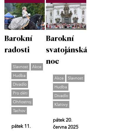
Barokní
Barokní
radosti
svatojánská
noc
Slavnost
Akce
Hudba
Akce
Slavnost
Divadlo
Hudba
Pro děti
Divadlo
Ohňostroj
Klatovy
Tachov
pátek 20.
pátek 11.
června 2025