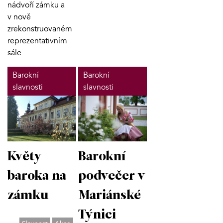
nádvoří zámku a
v nově
zrekonstruovaném
reprezentativním
sále.
Barokní
Barokní
slavnosti
slavnosti
Barokní
Květy
podvečer v
baroka na
Mariánské
zámku
Týnici