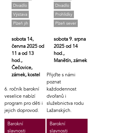
Divadlo
Divadlo
Výstava
Prohlídky
Plzeň jih
Plzeň sever
sobota 14,
sobota 9. srpna
června 2025 od
2025 od 14
11 a od 13
hod.,
hod.,
Manětín, zámek
Čečovice,
zámek, kostel
Přijďte s námi
poznat
6. ročník barokní
každodennost
veselice nabízí
dvořanů i
program pro děti i
služebnictva rodu
jejich doprovod.
Lažanských.
Barokní
Barokní
slavnosti
slavnosti