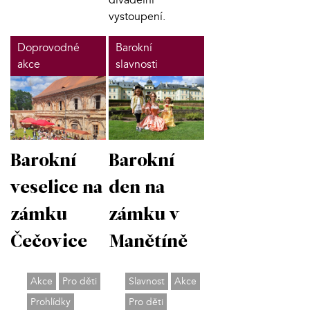
vystoupení.
Doprovodné
Barokní
akce
slavnosti
Barokní
Barokní
veselice na
den na
zámku
zámku v
Čečovice
Manětíně
Akce
Pro děti
Slavnost
Akce
Prohlídky
Pro děti