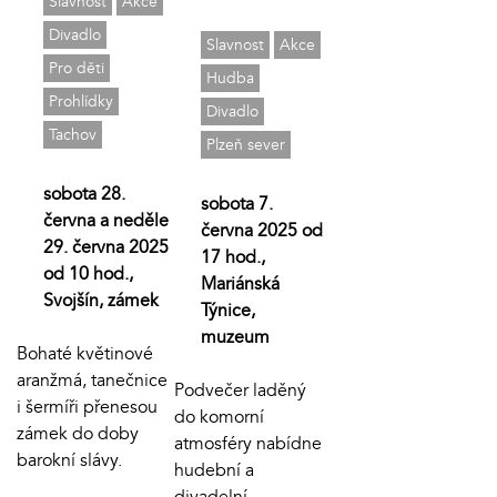
Slavnost
Akce
Divadlo
Slavnost
Akce
Pro děti
Hudba
Prohlídky
Divadlo
Tachov
Plzeň sever
sobota 28.
sobota 7.
června a neděle
června 2025 od
29. června 2025
17 hod.,
od 10 hod.,
Mariánská
Svojšín, zámek
Týnice,
muzeum
Bohaté květinové
aranžmá, tanečnice
Podvečer laděný
i šermíři přenesou
do komorní
zámek do doby
atmosféry nabídne
barokní slávy.
hudební a
divadelní