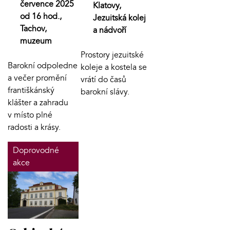
července 2025
Klatovy,
od 16 hod.,
Jezuitská kolej
Tachov,
a nádvoří
muzeum
Prostory jezuitské
Barokní odpoledne
koleje a kostela se
a večer promění
vrátí do časů
františkánský
barokní slávy.
klášter a zahradu
v místo plné
radosti a krásy.
Doprovodné
akce