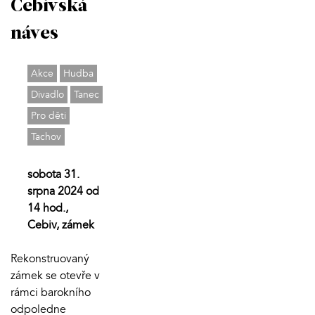
Cebivská
náves
Akce
Hudba
Divadlo
Tanec
Pro děti
Tachov
sobota 31.
srpna 2024 od
14 hod.,
Cebiv, zámek
Rekonstruovaný
zámek se otevře v
rámci barokního
odpoledne