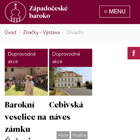
Úvod
|
Značky - Výstava
|
Divadlo
Doprovodné
Doprovodné
akce
akce
Barokní
Cebivská
veselice na
náves
zámku
Akce
Hudba