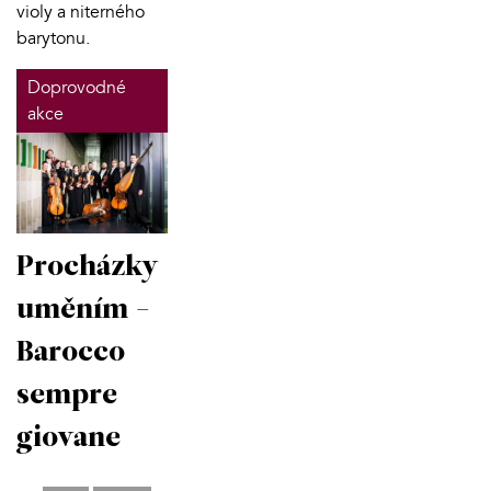
violy a niterného
barytonu.
Doprovodné
akce
Procházky
uměním -
Barocco
sempre
giovane