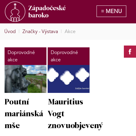
Úvod
|
Značky - Výstava
|
Akce
Doprovodné
Doprovodné
akce
akce
Poutní
Mauritius
mariánská
Vogt
mše
znovuobjevený