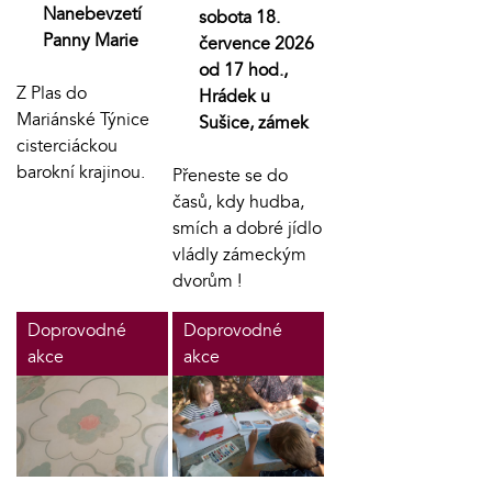
Nanebevzetí
sobota 18.
Panny Marie
července 2026
od 17 hod.,
Z Plas do
Hrádek u
Mariánské Týnice
Sušice, zámek
cisterciáckou
barokní krajinou.
Přeneste se do
časů, kdy hudba,
smích a dobré jídlo
vládly zámeckým
dvorům !
Doprovodné
Doprovodné
akce
akce