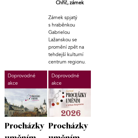
Chříč, zámek
Zámek spjatý
s hraběnkou
Gabrielou
Lažanskou se
promění zpět na
tehdejší kulturní
centrum regionu.
Doprovodné
Doprovodné
akce
akce
Procházky
Procházky