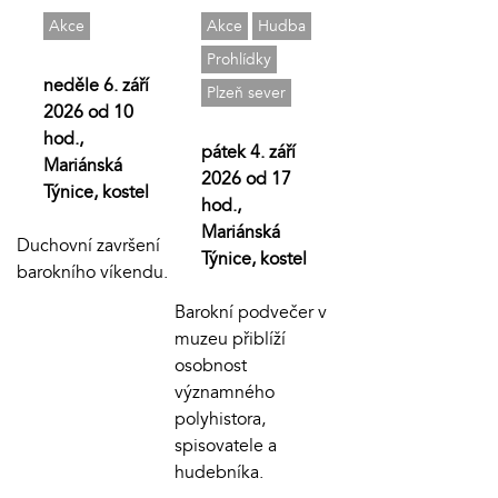
Akce
Akce
Hudba
Prohlídky
neděle 6. září
Plzeň sever
2026 od 10
hod.,
pátek 4. září
Mariánská
2026 od 17
Týnice, kostel
hod.,
Mariánská
Duchovní završení
Týnice, kostel
barokního víkendu.
Barokní podvečer v
muzeu přiblíží
osobnost
významného
polyhistora,
spisovatele a
hudebníka.