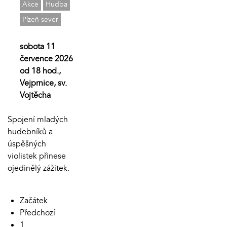
Akce
Hudba
Plzeň sever
sobota 11
července 2026
od 18 hod.,
Vejprnice, sv.
Vojtěcha
Spojení mladých
hudebníků a
úspěšných
violistek přinese
ojedinělý zážitek.
Začátek
Předchozí
1