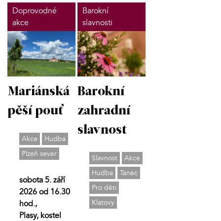
Doprovodné
Barokní
akce
slavnosti
Mariánská
Barokní
pěší pouť
zahradní
slavnost
Akce
Hudba
Plzeň sever
Slavnost
Akce
Hudba
Tanec
sobota 5. září
Pro děti
2026 od 16.30
Klatovy
hod.,
Plasy, kostel