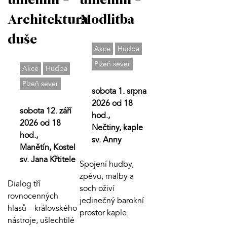
uměním -
uměním -
Modlitba
Architektura
duše
Akce
Hudba
Plzeň sever
Akce
Hudba
Plzeň sever
sobota 1. srpna
2026 od 18
sobota 12. září
hod.,
2026 od 18
Nečtiny, kaple
hod.,
sv. Anny
Manětín, Kostel
sv. Jana Křtitele
Spojení hudby,
zpěvu, malby a
Dialog tří
soch oživí
rovnocenných
jedinečný barokní
hlasů – královského
prostor kaple.
nástroje, ušlechtilé