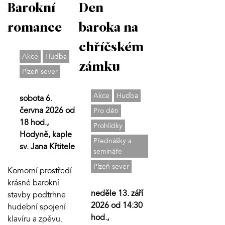
Barokní
Den
romance
baroka na
chříčském
Akce
Hudba
zámku
Plzeň sever
Akce
Hudba
sobota 6.
června 2026 od
Pro děti
18 hod.,
Prohlídky
Hodyně, kaple
Přednášky a
sv. Jana Křtitele
semináře
Plzeň sever
Komorní prostředí
krásné barokní
neděle 13. září
stavby podtrhne
2026 od 14:30
hudební spojení
hod.,
klavíru a zpěvu.