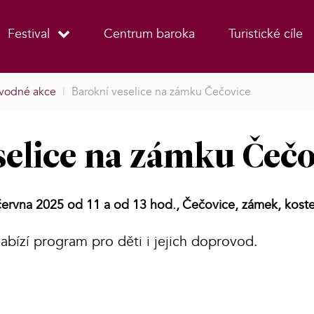
Festival
Centrum baroka
Turistické cíle
vodné akce
|
Barokní veselice na zámku Čečovice
selice na zámku Čeč
června 2025 od 11 a od 13 hod.,
Čečovice, zámek, koste
nabízí program pro děti i jejich doprovod.