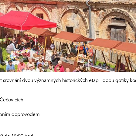
t srovnání dvou významných historických etap - dobu gotiky kos
 Čečovicích:
debním doprovodem