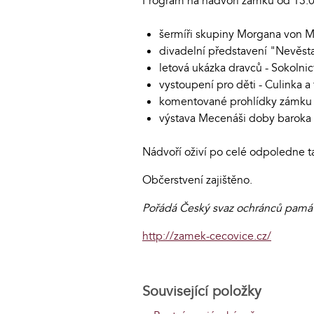
Program na nádvoří zámku od 13:0
šermíři skupiny Morgana von 
divadelní představení "Nevěsta
letová ukázka dravců - Sokolnic
vystoupení pro děti - Culinka a
komentované prohlídky zámku
výstava Mecenáši doby baroka 
Nádvoří oživí po celé odpoledne tak
Občerstvení zajištěno.
Pořádá Český svaz ochránců památek
http://zamek-cecovice.cz/
Související položky