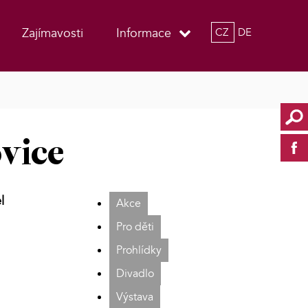
Zajímavosti
Informace
CZ
DE
ovice
l
Akce
Pro děti
Prohlídky
Divadlo
Výstava