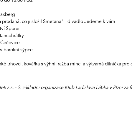
0 do 18:00 hod.
Maxberg
 prodaná, co ji složil Smetana" - divadlo Jedeme k vám
tví Šporer
 tancohrátky
 Čečovice.
v barokní sýpce
é trhovci, kovářka s výhní, ražba mincí a výtvarná dílnička pro d
 z.s. - 2. základní organizace Klub Ladislava Lábka v Plzni za 