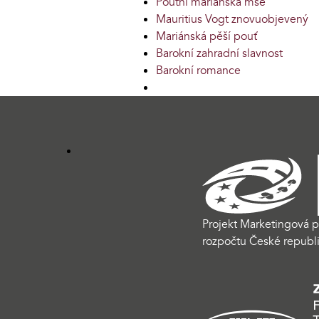
Poutní mariánská mše
Mauritius Vogt znovuobjevený
Mariánská pěší pouť
Barokní zahradní slavnost
Barokní romance
Projekt Marketingová p
rozpočtu České republi