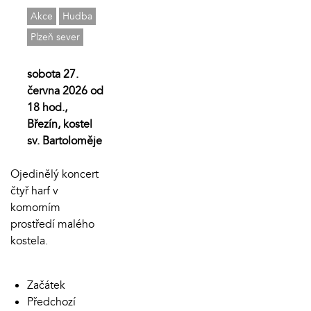
Akce
Hudba
Plzeň sever
sobota 27.
června 2026 od
18 hod.,
Březín, kostel
sv. Bartoloměje
Ojedinělý koncert
čtyř harf v
komorním
prostředí malého
kostela.
Začátek
Předchozí