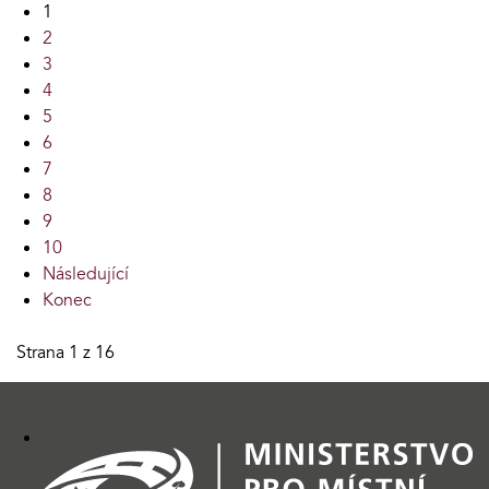
1
2
3
4
5
6
7
8
9
10
Následující
Konec
Strana 1 z 16