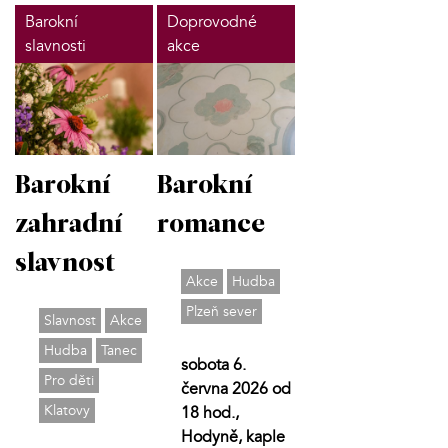
Barokní
Doprovodné
slavnosti
akce
Barokní
Barokní
zahradní
romance
slavnost
Akce
Hudba
Plzeň sever
Slavnost
Akce
Hudba
Tanec
sobota 6.
Pro děti
června 2026 od
Klatovy
18 hod.,
Hodyně, kaple