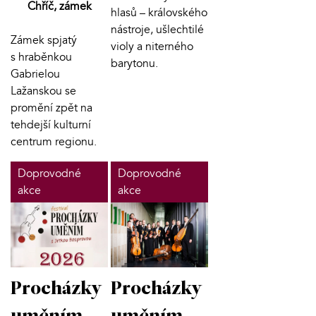
Chříč, zámek
hlasů – královského
nástroje, ušlechtilé
Zámek spjatý
violy a niterného
s hraběnkou
barytonu.
Gabrielou
Lažanskou se
promění zpět na
tehdejší kulturní
centrum regionu.
Doprovodné
Doprovodné
akce
akce
Procházky
Procházky