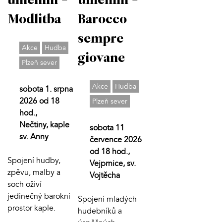
uměním -
uměním -
Modlitba
Barocco
sempre
Akce
Hudba
giovane
Plzeň sever
Akce
Hudba
sobota 1. srpna
2026 od 18
Plzeň sever
hod.,
Nečtiny, kaple
sobota 11
sv. Anny
července 2026
od 18 hod.,
Spojení hudby,
Vejprnice, sv.
zpěvu, malby a
Vojtěcha
soch oživí
jedinečný barokní
Spojení mladých
prostor kaple.
hudebníků a