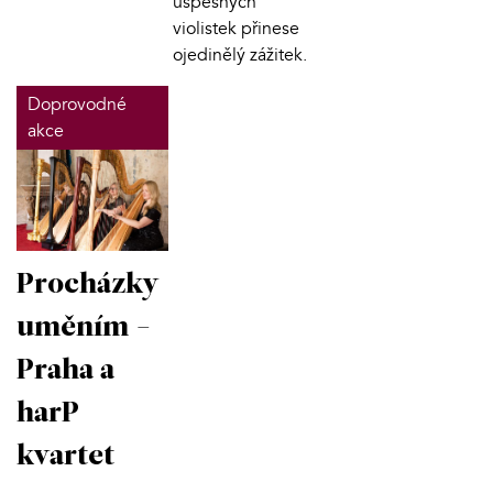
úspěšných
violistek přinese
ojedinělý zážitek.
Doprovodné
akce
Procházky
uměním -
Praha a
harP
kvartet