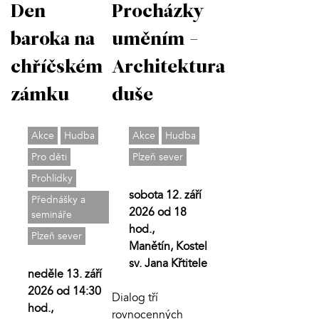
Den
Procházky
baroka na
uměním -
chříčském
Architektura
zámku
duše
Akce
Hudba
Akce
Hudba
Pro děti
Plzeň sever
Prohlídky
sobota 12. září
Přednášky a
2026 od 18
semináře
hod.,
Plzeň sever
Manětín, Kostel
sv. Jana Křtitele
neděle 13. září
2026 od 14:30
Dialog tří
hod.,
rovnocenných