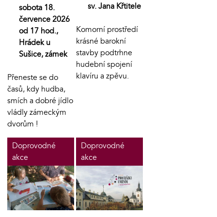
sv. Jana Křtitele
sobota 18.
července 2026
Komorní prostředí
od 17 hod.,
krásné barokní
Hrádek u
stavby podtrhne
Sušice, zámek
hudební spojení
klavíru a zpěvu.
Přeneste se do
časů, kdy hudba,
smích a dobré jídlo
vládly zámeckým
dvorům !
Doprovodné
Doprovodné
akce
akce