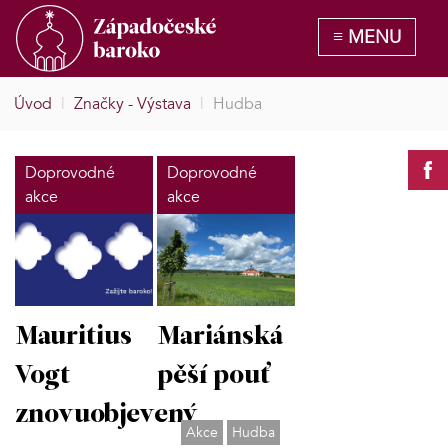
Úvod
|
Značky - Výstava
|
Hudba
Doprovodné
Doprovodné
akce
akce
Mauritius
Mariánská
Vogt
pěší pouť
znovuobjevený
Akce
Hudba