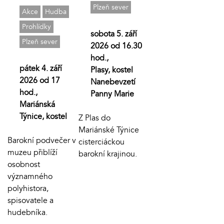
Plzeň sever
Akce
Hudba
Prohlídky
sobota 5. září
Plzeň sever
2026 od 16.30
hod.,
pátek 4. září
Plasy, kostel
2026 od 17
Nanebevzetí
hod.,
Panny Marie
Mariánská
Týnice, kostel
Z Plas do
Mariánské Týnice
Barokní podvečer v
cisterciáckou
muzeu přiblíží
barokní krajinou.
osobnost
významného
polyhistora,
spisovatele a
hudebníka.