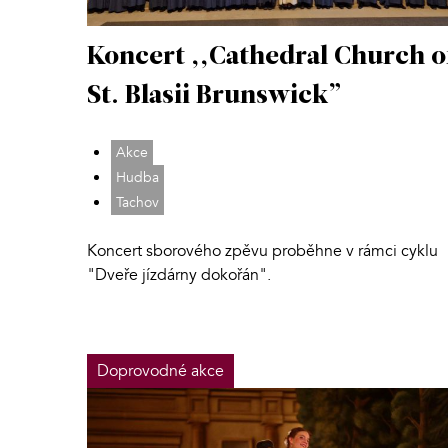
Koncert ,,Cathedral Church o
St. Blasii Brunswick”
Akce
Hudba
Tachov
Koncert sborového zpěvu proběhne v rámci cyklu
"Dveře jízdárny dokořán".
Doprovodné akce