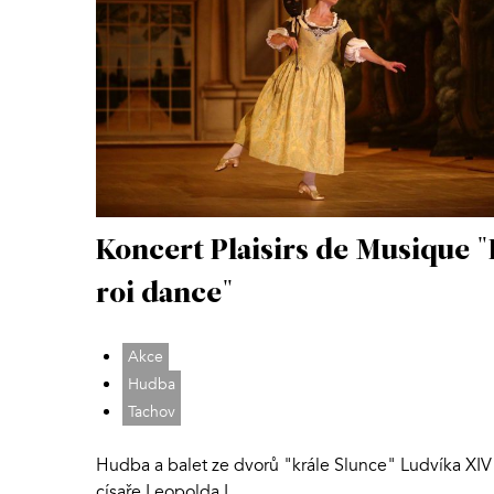
Koncert Plaisirs de Musique "
roi dance"
Akce
Hudba
Tachov
Hudba a balet ze dvorů "krále Slunce" Ludvíka XIV
císaře Leopolda I.