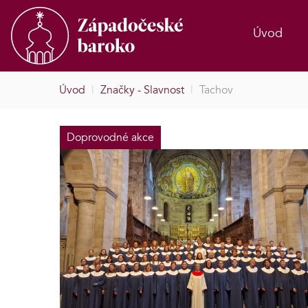
Úvod
Úvod
|
Značky - Slavnost
|
Tachov
Doprovodné akce