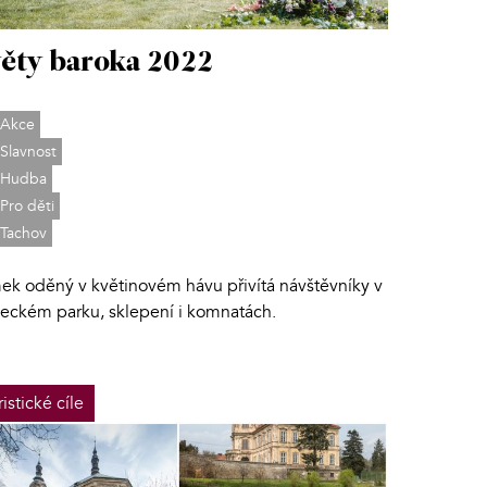
ěty baroka 2022
Akce
Slavnost
Hudba
Pro děti
Tachov
ek oděný v květinovém hávu přivítá návštěvníky v
eckém parku, sklepení i komnatách.
ristické cíle