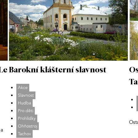
Barokní klášterní slavnost
Le
Os
Ta
Akce
Slavnost
Hudba
Pro děti
Prohlídky
Ost
Ohňostroj
 a
Tachov