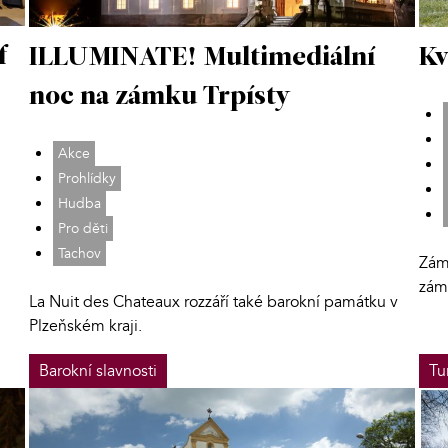
f
ILLUMINATE! Multimediální
Kv
noc na zámku Trpísty
Akce
Prohlídky
Hudba
Pro děti
Tachov
Zám
zám
La Nuit des Chateaux rozzáří také barokní památku v
Plzeňském kraji.
Barokní slavnosti
Tu