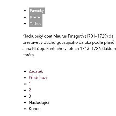
Památky
Klášter
Tachov
Kladrubský opat Maurus Finzguth (1701–1729) dal
přestavět v duchu gotizujícího baroka podle plánů
Jana Blažeje Santiniho v letech 1713–1726 kláštern
chrám.
Začátek
Předchozí
1
2
3
Následující
Konec