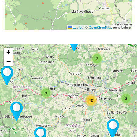
Leaflet
|
©
OpenStreetMap
contributors
+
3
−
3
3
10