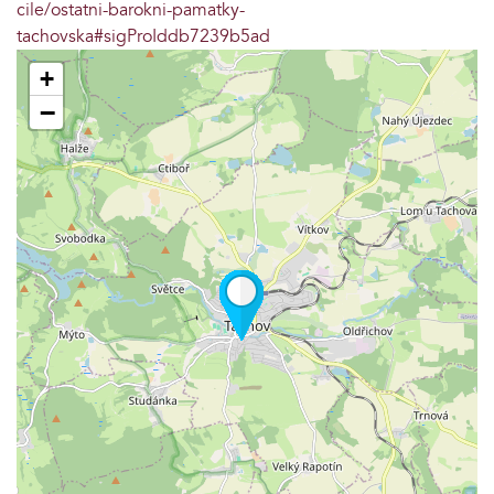
cile/ostatni-barokni-pamatky-
tachovska#sigProIddb7239b5ad
+
−