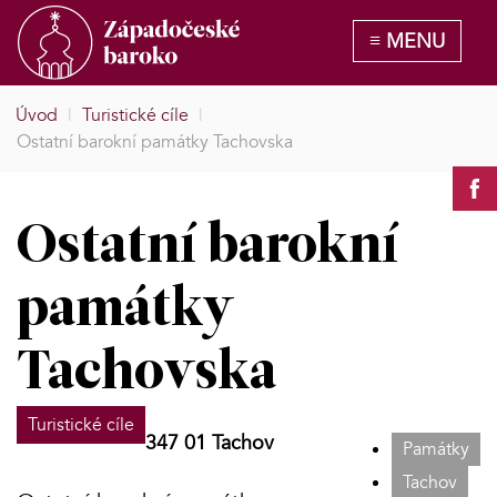
Úvod
|
Turistické cíle
|
Ostatní barokní památky Tachovska
Ostatní barokní
památky
Tachovska
Turistické cíle
347 01 Tachov
Památky
Tachov