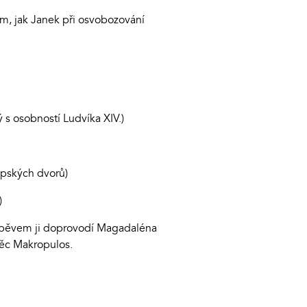
m, jak Janek při osvobozování
 s osobností Ludvíka XIV.)
opských dvorů)
)
 Zpěvem ji doprovodí Magadaléna
Věc Makropulos.