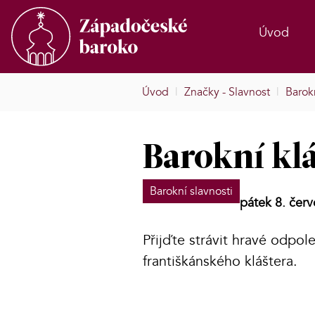
Úvod
Úvod
|
Značky - Slavnost
|
Barokn
Barokní klá
Barokní slavnosti
pátek 8. čer
Přijďte strávit hravé odpo
františkánského kláštera.