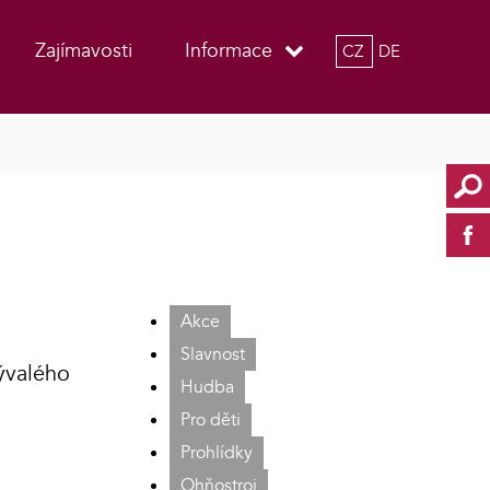
Zajímavosti
Informace
CZ
DE
Akce
Slavnost
ývalého
Hudba
Pro děti
Prohlídky
Ohňostroj