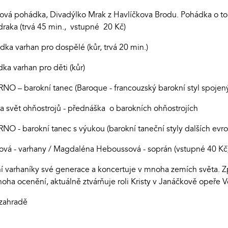
ová pohádka, Divadýlko Mrak z Havlíčkova Brodu. Pohádka o to
 draka (trvá 45 min., vstupné 20 Kč)
ka varhan pro dospělé (kůr, trvá 20 min.)
ka varhan pro děti (kůr)
NO – barokní tanec (Baroque - francouzský barokní styl spojený
a svět ohňostrojů - přednáška o barokních ohňostrojích
NO - barokní tanec s výukou (barokní taneční styly dalších evr
ková - varhany / Magdaléna Heboussová - soprán (vstupné 40 Kč
dní varhaníky své generace a koncertuje v mnoha zemích světa.
oha ocenění, aktuálně ztvárňuje roli Kristy v Janáčkově opeře 
 zahradě