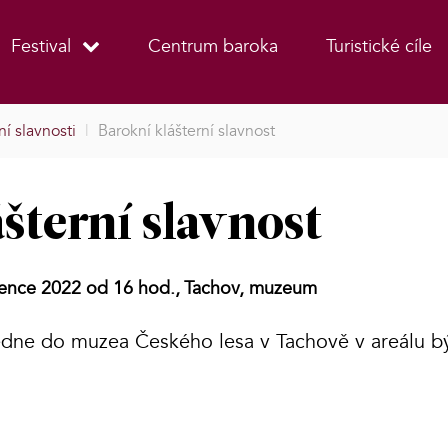
Festival
Centrum baroka
Turistické cíle
í slavnosti
|
Barokní klášterní slavnost
šterní slavnost
vence 2022 od 16 hod.,
Tachov, muzeum
ledne do muzea Českého lesa v Tachově v areálu b