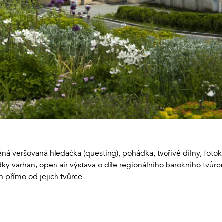
ěná veršovaná hledačka (questing), pohádka, tvořivé dílny, fotok
y varhan, open air výstava o díle regionálního barokního tvůrc
 přímo od jejich tvůrce.