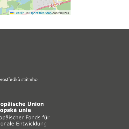
Leaflet
|
©
OpenStreetMap
contributors
rostředků státního