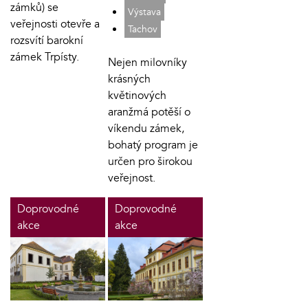
zámků) se
Výstava
veřejnosti otevře a
Tachov
rozsvítí barokní
zámek Trpísty.
Nejen milovníky
krásných
květinových
aranžmá potěší o
víkendu zámek,
bohatý program je
určen pro širokou
veřejnost.
Doprovodné
Doprovodné
akce
akce