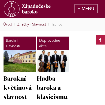
Úvod
|
Značky - Slavnost
|
Tachov
Barokní
Doprovodné
slavnosti
akce
Barokní
Hudba
květinová
baroka a
slavnost
klasicismu