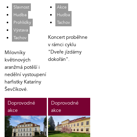
Slavnost
Akce
Hudba
Hudba
Prohlídky
Tachov
Výstava
Koncert proběhne
Tachov
v rámci cyklu
"Dveře jízdárny
Milovníky
dokořán".
květinových
aranžmá potěší i
nedělní vystoupení
harfistky Kataríny
Ševčíkové.
Doprovodné
Doprovodné
akce
akce