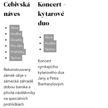
Cebivská
Koncert -
náves
kytarové
duo
Akce
Hudba
Akce
Divadlo
Hudba
Pro děti
Tachov
Prohlídky
Tachov
Koncert
vynikajícího
Rekonstruovaný
kytarového dua
zámek ožije v
Jany a Petra
zámecké zahradě
Bierhanzlových.
dobou baroka a
přivítá návštěvníky
na speciálních
prohlídkách.