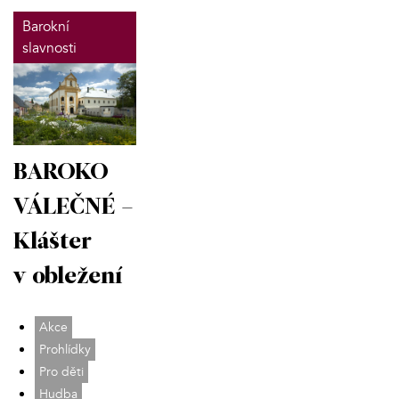
Barokní
slavnosti
BAROKO
VÁLEČNÉ –
Klášter
v obležení
Akce
Prohlídky
Pro děti
Hudba