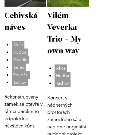
Cebivská
Vilém
náves
Veverka
Trio - My
Akce
own way
Hudba
Divadlo
Tanec
Akce
Pro děti
Hudba
Tachov
Tachov
Rekonstruovaný
Koncert v
zámek se otevře v
nádherných
rámci barokního
prostorách
odpoledne
zámeckého sálu
návštěvníkům.
nabídne originální
hudební projekt.