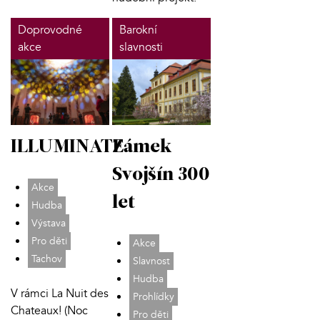
Doprovodné
Barokní
akce
slavnosti
ILLUMINATE
Zámek
Svojšín 300
Akce
let
Hudba
Výstava
Pro děti
Akce
Tachov
Slavnost
Hudba
V rámci La Nuit des
Prohlídky
Chateaux! (Noc
Pro děti