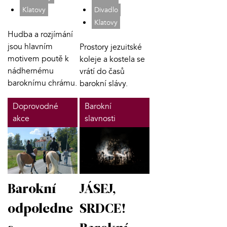
Klatovy
Divadlo
Klatovy
Hudba a rozjímání
jsou hlavním
Prostory jezuitské
motivem poutě k
koleje a kostela se
nádhernému
vrátí do časů
baroknímu chrámu.
barokní slávy.
Doprovodné
Barokní
akce
slavnosti
Barokní
JÁSEJ,
odpoledne
SRDCE!