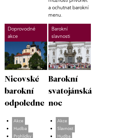
možností přivonět
a ochutnat barokní
menu.
Doprovodné
Barokní
akce
slavnosti
Nicovské
Barokní
barokní
svatojánská
odpoledne
noc
Akce
Akce
Hudba
Slavnost
Prohlídky
Hudba