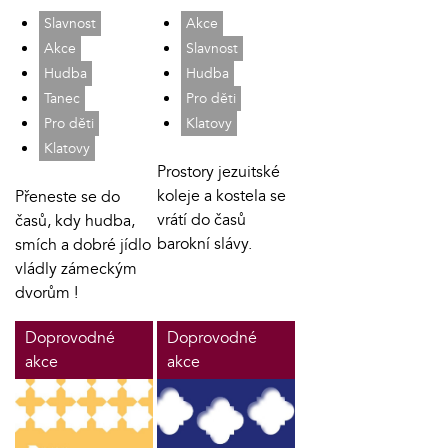
Slavnost
Akce
Akce
Slavnost
Hudba
Hudba
Tanec
Pro děti
Pro děti
Klatovy
Klatovy
Prostory jezuitské
koleje a kostela se
Přeneste se do
vrátí do časů
časů, kdy hudba,
barokní slávy.
smích a dobré jídlo
vládly zámeckým
dvorům !
Doprovodné
Doprovodné
akce
akce