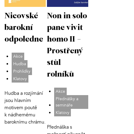
Nicovské
Non in solo
barokní
pane vivit
odpoledne
homo II -
Prostřený
Akce
stůl
Hudba
Prohlídky
rolníků
Klatovy
Akce
Hudba a rozjímání
Přednášky a
jsou hlavním
semináře
motivem poutě
Klatovy
k nádhernému
baroknímu chrámu.
Přednáška s