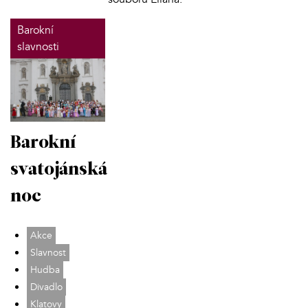
Barokní
slavnosti
Barokní
svatojánská
noc
Akce
Slavnost
Hudba
Divadlo
Klatovy