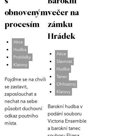
s
Barokní
obnoveným
večer na
procesím
zámku
Hrádek
Akce
Hudba
Akce
Prohlídky
Slavnost
Klatovy
Hudba
Tanec
Pojďme se na chvíli
Ohňostroj
se zastavit,
Klatovy
zaposlouchat a
nechat na sebe
Barokní hudba v
působit duchovní
podání souboru
odkaz poutního
Victoria Ensemble
místa.
a barokní tanec
souboru Eliana.