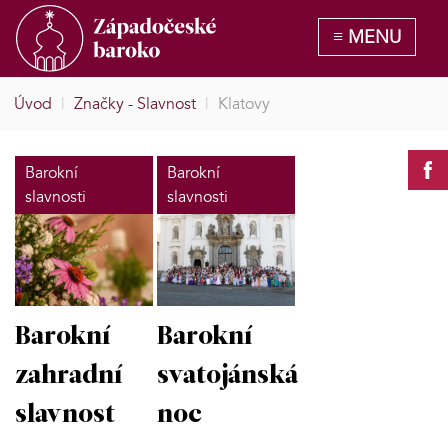
Úvod
|
Značky - Slavnost
|
Klatovy
Barokní
Barokní
slavnosti
slavnosti
Barokní
Barokní
zahradní
svatojánská
slavnost
noc