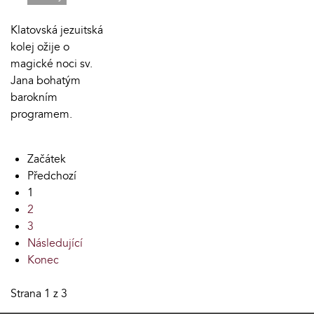
Klatovská jezuitská
kolej ožije o
magické noci sv.
Jana bohatým
barokním
programem.
Začátek
Předchozí
1
2
3
Následující
Konec
Strana 1 z 3