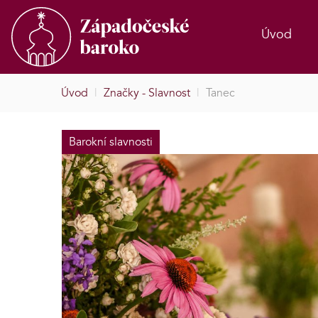
Úvod
Úvod
|
Značky - Slavnost
|
Tanec
Barokní slavnosti