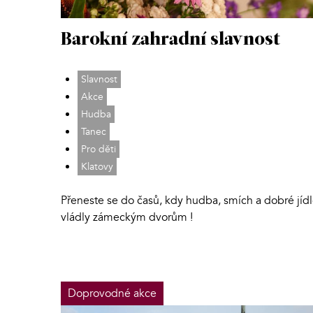
Barokní zahradní slavnost
Slavnost
Akce
Hudba
Tanec
Pro děti
Klatovy
Přeneste se do časů, kdy hudba, smích a dobré jíd
vládly zámeckým dvorům !
Doprovodné akce