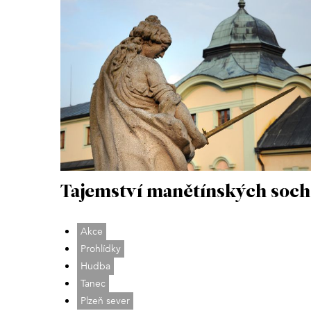
Tajemství manětínských soch
Akce
Prohlídky
Hudba
Tanec
Plzeň sever