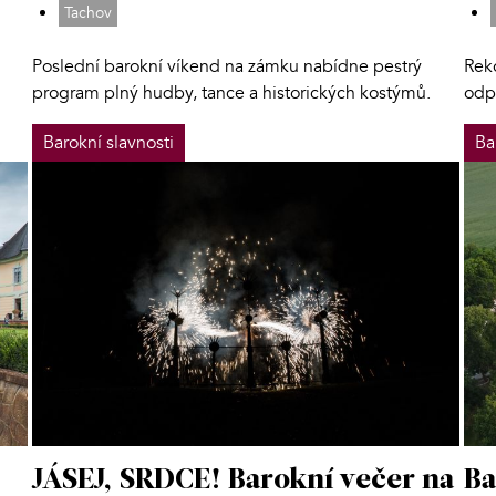
Tachov
Poslední barokní víkend na zámku nabídne pestrý
Rek
program plný hudby, tance a historických kostýmů.
odp
Barokní slavnosti
Ba
JÁSEJ, SRDCE! Barokní večer na
Ba