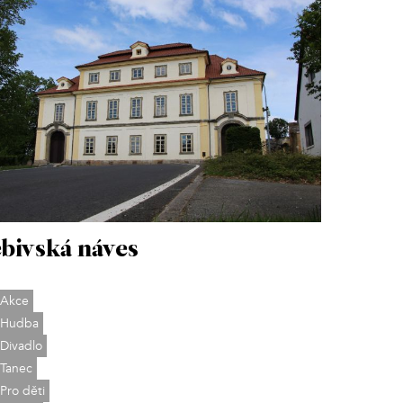
bivská náves
Akce
Hudba
Divadlo
Tanec
Pro děti