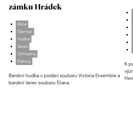
zámku Hrádek
Akce
Slavnost
Hudba
Tanec
Ohňostroj
Klatovy
K po
výz
Barokní hudba v podání souboru Victoria Ensemble a
Her
barokní tanec souboru Eliana.