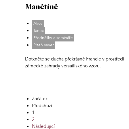
Manětíně
Akce
Tanec
Přednášky a semináře
Plzeň sever
Dotkněte se ducha překrásné Francie v prostředí
zámecké zahrady versaillského vzoru.
Začátek
Předchozí
1
2
Následující