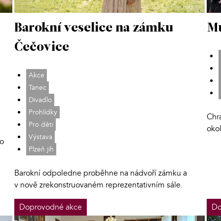
Barokní veselice na zámku
Mu
Čečovice
Akce
Tanec
Divadlo
Prohlídky
Chra
Pro děti
oko
Výstava
lo
Plzeň jih
Barokní odpoledne proběhne na nádvoří zámku a
v nově zrekonstruovaném reprezentativním sále.
Doprovodné akce
Do