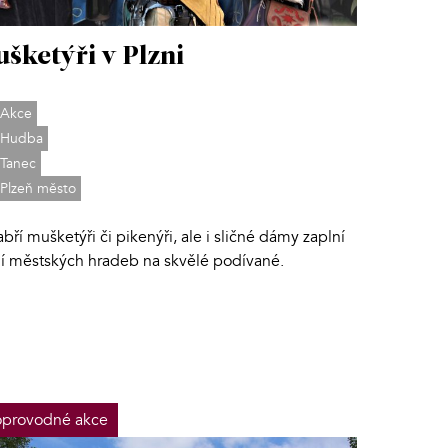
šketýři v Plzni
Akce
Hudba
Tanec
Plzeň město
bří mušketýři či pikenýři, ale i sličné dámy zaplní
lí městských hradeb na skvělé podívané.
provodné akce