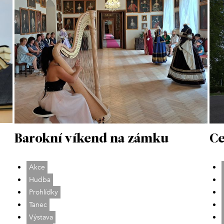
Barokní víkend na zámku
Ce
Akce
Hudba
Prohlídky
Tanec
Výstava