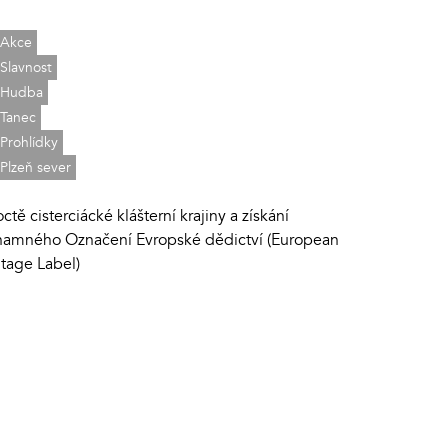
Akce
Slavnost
Hudba
Tanec
Prohlídky
Plzeň sever
ctě cisterciácké klášterní krajiny a získání
namného Označení Evropské dědictví (European
itage Label)