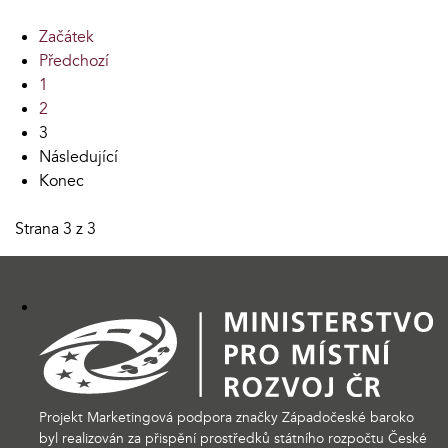
Začátek
Předchozí
1
2
3
Následující
Konec
Strana 3 z 3
Projekt Marketingová podpora značky Západočeské baroko
byl realizován za přispění prostředků státního rozpočtu České