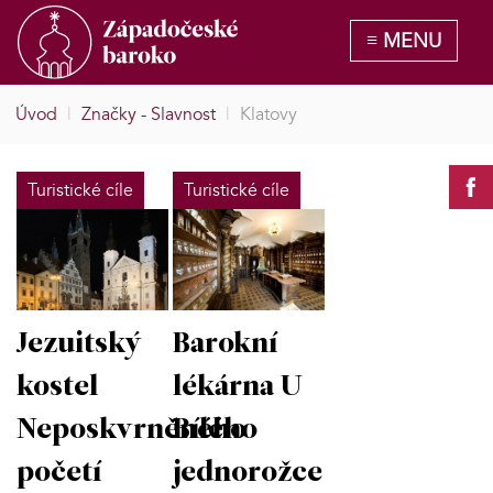
Úvod
|
Značky - Slavnost
|
Klatovy
Turistické cíle
Turistické cíle
Barokní
Jezuitský
lékárna U
kostel
Bílého
Neposkvrněného
jednorožce
početí