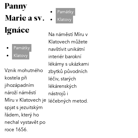
Panny
Památky
Marie a sv.
Klatovy
Ignáce
Na náměstí Míru v
Klatovech můžete
Památky
navštívit unikátní
Klatovy
interiér barokní
lékárny s ukázkami
Vznik mohutného
zbytků původních
kostela při
léčiv, starých
jihozápadním
lékárenských
nároží náměstí
nástrojů i
Míru v Klatovech je
léčebných metod.
spjat s jezuitským
řádem, který ho
nechal vystavět po
roce 1656.