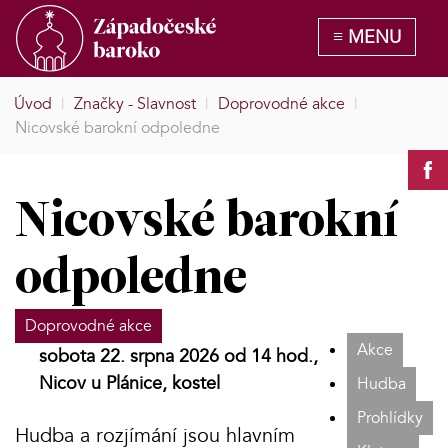
Úvod
|
Značky - Slavnost
|
Doprovodné akce
|
Nicovské barokní odpoledne
Nicovské barokní
odpoledne
Doprovodné akce
Akce
sobota 22. srpna 2026 od 14 hod.,
Nicov u Plánice, kostel
Hudba
Prohlídky
Hudba a rozjímání jsou hlavním