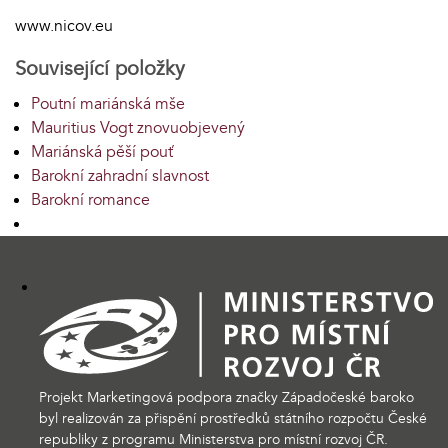
www.nicov.eu
Související položky
Poutní mariánská mše
Mauritius Vogt znovuobjevený
Mariánská pěší pouť
Barokní zahradní slavnost
Barokní romance
Projekt Marketingová podpora značky Západočeské baroko
byl realizován za přispění prostředků státního rozpočtu České
republiky z programu Ministerstva pro místní rozvoj ČR.