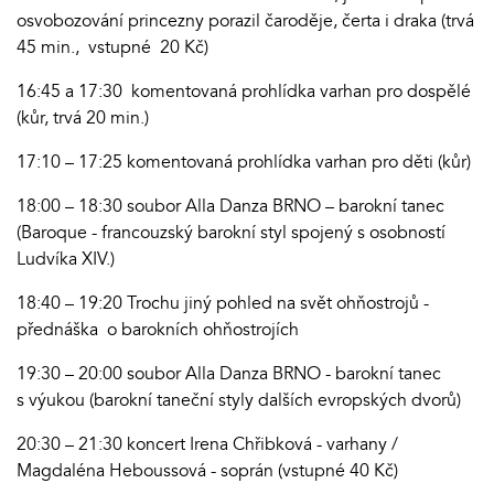
osvobozování princezny porazil čaroděje, čerta i draka (trvá
45 min., vstupné 20 Kč)
16:45 a 17:30 komentovaná prohlídka varhan pro dospělé
(kůr, trvá 20 min.)
17:10 – 17:25 komentovaná prohlídka varhan pro děti (kůr)
18:00 – 18:30 soubor Alla Danza BRNO – barokní tanec
(Baroque - francouzský barokní styl spojený s osobností
Ludvíka XIV.)
18:40 – 19:20 Trochu jiný pohled na svět ohňostrojů -
přednáška o barokních ohňostrojích
19:30 – 20:00 soubor Alla Danza BRNO - barokní tanec
s výukou (barokní taneční styly dalších evropských dvorů)
20:30 – 21:30 koncert Irena Chřibková - varhany /
Magdaléna Heboussová - soprán (vstupné 40 Kč)