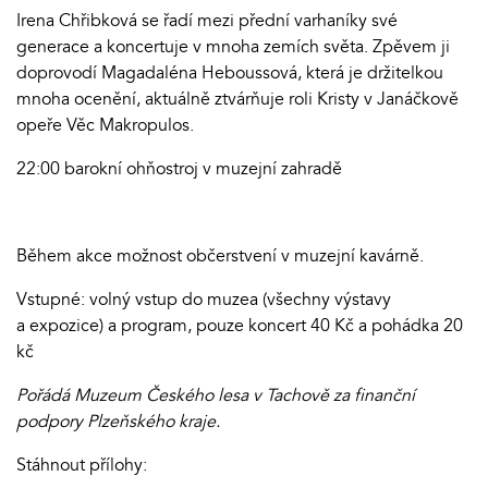
Irena Chřibková se řadí mezi přední varhaníky své
generace a koncertuje v mnoha zemích světa. Zpěvem ji
doprovodí Magadaléna Heboussová, která je držitelkou
mnoha ocenění, aktuálně ztvárňuje roli Kristy v Janáčkově
opeře Věc Makropulos.
22:00 barokní ohňostroj v muzejní zahradě
Během akce možnost občerstvení v muzejní kavárně.
Vstupné: volný vstup do muzea (všechny výstavy
a expozice) a program, pouze koncert 40 Kč a pohádka 20
kč
Pořádá Muzeum Českého lesa v Tachově za finanční
podpory Plzeňského kraje.
Stáhnout přílohy: