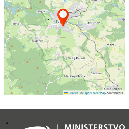
Leaflet
|
©
OpenStreetMap
contributors