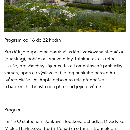
Program od 16 do 22 hodin
Pro děti je připravena barokně laděná veršovaná hledačka
(questing), pohádka, tvořivé dílny, fotokoutek a střelba
z kuše, pro všechny zájemce také komentované prohlídky
varhan, open air výstava o díle regionálního barokního
tvůrce Eliáše Dollhopfa nebo neotřelá přednáška
o barokních ohňostrojích přímo od jejich tvůrce.
Program:
16:15 O statečném Jankovi – loutková pohádka, Divadýlko
Mrak z Havlíčkova Brodu. Pohádka o tom, jak Janek při