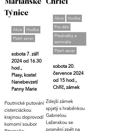
Mariánské
Chříči
Týnice
Akce
Hudba
Pro děti
Akce
Hudba
Přednášky a
Plzeň sever
semináře
Plzeň sever
sobota 7. září
2024 od 16.30
sobota 20.
hod.,
července 2024
Plasy, kostel
od 15 hod.,
Nanebevzetí
Chříč, zámek
Panny Marie
Zdejší zámek
Poutnické putování
spjatý s hraběnkou
cisterciáckou
Gabrielou
krajinou doprovodí
Lažanskou se
komorní soubor
promění zpět na