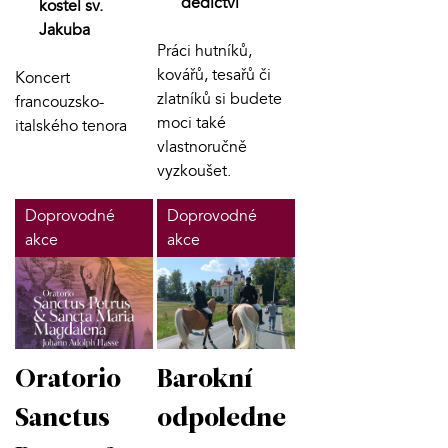
dědictví
kostel sv.
Jakuba
Práci hutníků,
kovářů, tesařů či
Koncert
zlatníků si budete
francouzsko-
moci také
italského tenora
vlastnoručně
vyzkoušet.
Doprovodné
Doprovodné
akce
akce
Oratorio
Barokní
Sanctus
odpoledne