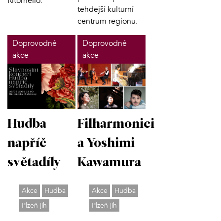
Ritornello.
tehdejší kulturní
centrum regionu.
Doprovodné
Doprovodné
akce
akce
Hudba
Filharmonici
napříč
a Yoshimi
světadíly
Kawamura
Akce
Hudba
Akce
Hudba
Plzeň jih
Plzeň jih