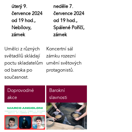
úterý 9.
neděle 7.
července 2024
července 2024
od 19 hod.,
od 19 hod.,
Nebílovy,
Spálené Poříčí,
zámek
zámek
Umělci z různých
Koncertní sál
světadílů skládají
zámku rozezní
poctu skladatelům
umění světových
od baroka po
protagonistů.
současnost.
Doprovodné
Barokní
akce
slavnosti