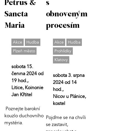
Petrus &
s
Sancta
obnoveným
Maria
procesím
Akce
Hudba
Akce
Hudba
Plzeň město
Prohlídky
Klatovy
sobota 15.
června 2024 od
sobota 3. srpna
19 hod.,
2024 od 14
Litice, Koinonie
hod.,
Jan Křtitel
Nicov u Plánice,
kostel
Poznejte barokní
kouzlo duchovního
Pojďme se na chvíli
mystéria.
se zastavit,