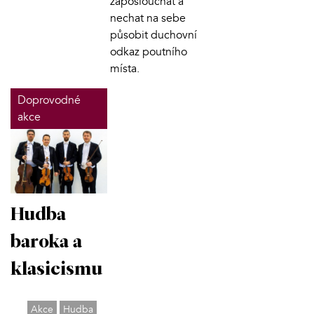
zaposlouchat a
nechat na sebe
působit duchovní
odkaz poutního
místa.
Doprovodné
akce
Hudba
baroka a
klasicismu
Akce
Hudba