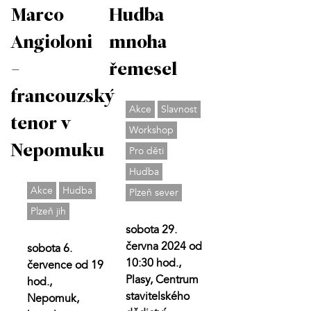
Marco
Hudba
Angioloni
mnoha
-
řemesel
francouzský
Akce
Slavnost
tenor v
Workshop
Nepomuku
Pro děti
Hudba
Akce
Hudba
Plzeň sever
Plzeň jih
sobota 29.
června 2024 od
sobota 6.
10:30 hod.,
července od 19
Plasy, Centrum
hod.,
stavitelského
Nepomuk,