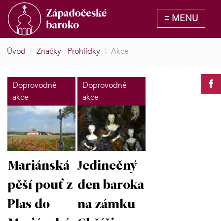
Úvod
|
Značky - Prohlídky
|
Akce
Doprovodné
Doprovodné
akce
akce
Mariánská
Jedinečný
pěší pouť z
den baroka
Plas do
na zámku