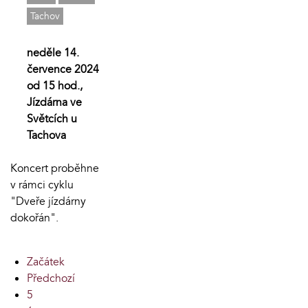
Tachov
neděle 14.
července 2024
od 15 hod.,
Jízdárna ve
Světcích u
Tachova
Koncert proběhne
v rámci cyklu
"Dveře jízdárny
dokořán".
Začátek
Předchozí
5