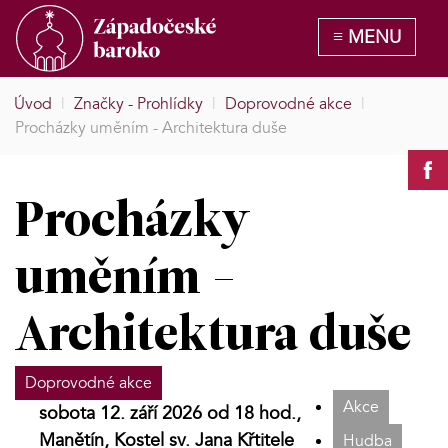
Úvod
|
Značky - Prohlídky
|
Doprovodné akce
|
Procházky uměním - Architektura duše
Procházky
uměním -
Architektura duše
Doprovodné akce
Akce
sobota 12. září 2026 od 18 hod.,
Manětín, Kostel sv. Jana Křtitele
Hudba