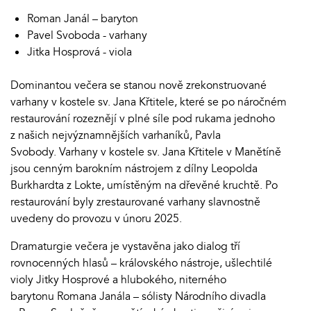
Roman Janál – baryton
Pavel Svoboda - varhany
Jitka Hosprová - viola
Dominantou večera se stanou nově zrekonstruované
varhany v kostele sv. Jana Křtitele, které se po náročném
restaurování rozeznějí v plné síle pod rukama jednoho
z našich nejvýznamnějších varhaníků, Pavla
Svobody. Varhany v kostele sv. Jana Křtitele v Manětíně
jsou cenným barokním nástrojem z dílny Leopolda
Burkhardta z Lokte, umístěným na dřevěné kruchtě. Po
restaurování byly zrestaurované varhany slavnostně
uvedeny do provozu v únoru 2025.
Dramaturgie večera je vystavěna jako dialog tří
rovnocenných hlasů – královského nástroje, ušlechtilé
violy Jitky Hosprové a hlubokého, niterného
barytonu Romana Janála – sólisty Národního divadla