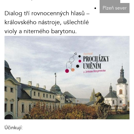
Plzeň sever
Dialog tří rovnocenných hlasů –
královského nástroje, ušlechtilé
violy a niterného barytonu.
Účinkují: