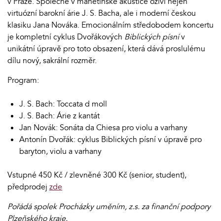
v Praze. Společně v manětínské akustice oživí nejen
virtuózní barokní árie J. S. Bacha, ale i moderní českou
klasiku Jana Nováka. Emocionálním středobodem koncertu
je kompletní cyklus Dvořákových
Biblických písní
v
unikátní úpravě pro toto obsazení, která dává proslulému
dílu nový, sakrální rozměr.
Program:
J. S. Bach: Toccata d moll
J. S. Bach: Árie z kantát
Jan Novák: Sonáta da Chiesa pro violu a varhany
Antonín Dvořák: cyklus Biblických písní v úpravě pro
baryton, violu a varhany
Vstupné 450 Kč / zlevněné 300 Kč (senior, student),
předprodej
zde
Pořádá spolek Procházky uměním, z.s. za finanční podpory
Plzeňského kraje.