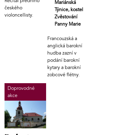
Recitál předního
Mariánská
českého
Týnice, kostel
violoncellisty.
Zvěstování
Panny Marie
Francouzská a
anglická barokní
hudba zazní v
podání barokní
kytary a barokní
zobcové flétny.
Doprovodné
akce