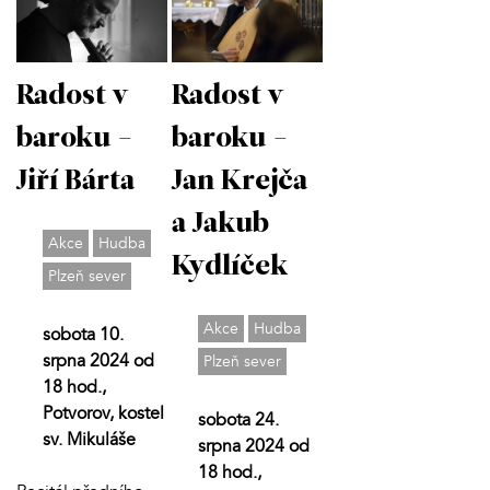
Radost v
Radost v
baroku -
baroku -
Jiří Bárta
Jan Krejča
a Jakub
Akce
Hudba
Kydlíček
Plzeň sever
Akce
Hudba
sobota 10.
srpna 2024 od
Plzeň sever
18 hod.,
Potvorov, kostel
sobota 24.
sv. Mikuláše
srpna 2024 od
18 hod.,