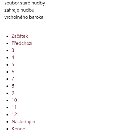
soubor staré hudby
zahraje hudbu
vrcholného baroka.
Začátek
Předchozí
3
4
5
6
7
8
9
10
11
12
Následující
Konec