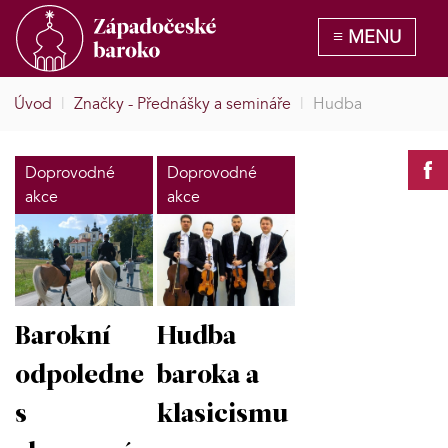
Úvod
|
Značky - Přednášky a semináře
|
Hudba
Doprovodné
Doprovodné
akce
akce
Barokní
Hudba
odpoledne
baroka a
s
klasicismu