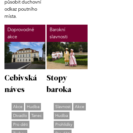
působit duchovní
odkaz poutního
místa.
Doprovodné
Barokní
akce
slavnosti
Stopy
Cebivská
baroka
náves
Slavnost
Akce
Akce
Hudba
Hudba
Divadlo
Tanec
Prohlídky
Pro děti