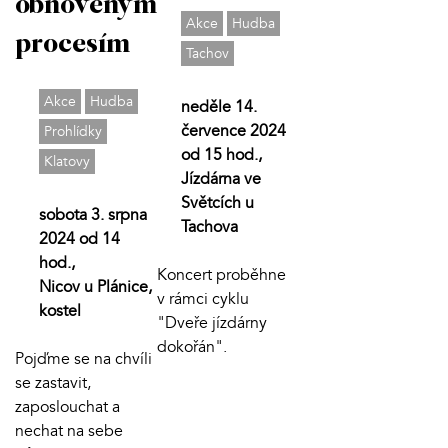
obnoveným
Akce
Hudba
procesím
Tachov
Akce
Hudba
neděle 14.
července 2024
Prohlídky
od 15 hod.,
Klatovy
Jízdárna ve
Světcích u
sobota 3. srpna
Tachova
2024 od 14
hod.,
Koncert proběhne
Nicov u Plánice,
v rámci cyklu
kostel
"Dveře jízdárny
dokořán".
Pojďme se na chvíli
se zastavit,
zaposlouchat a
nechat na sebe