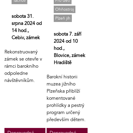
Pro děti
Tachov
Ohňostroj
sobota 31.
Plzeň jih
srpna 2024 od
14 hod.,
sobota 7. září
Cebiv, zámek
2024 od 10
hod.,
Rekonstruovaný
Blovice, zámek
zámek se otevře v
Hradiště
rámci barokního
odpoledne
Barokní historii
návštěvníkům.
muzea jižního
Plzeňska přiblíží
komentované
prohlídky a pestrý
program určený
především dětem.
Doprovodné
Doprovodné