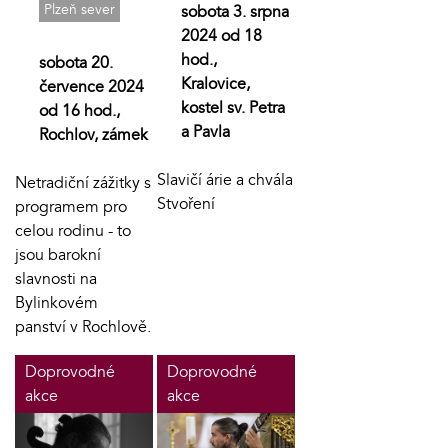
Plzeň sever
sobota 3. srpna
2024 od 18
hod.,
sobota 20.
Kralovice,
července 2024
kostel sv. Petra
od 16 hod.,
a Pavla
Rochlov, zámek
Slavičí árie a chvála
Netradiční zážitky s
Stvoření
programem pro
celou rodinu - to
jsou barokní
slavnosti na
Bylinkovém
panství v Rochlově.
Doprovodné
Doprovodné
akce
akce