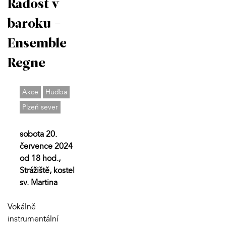
Radost v
baroku -
Ensemble
Regne
Akce
Hudba
Plzeň sever
sobota 20.
července 2024
od 18 hod.,
Strážiště, kostel
sv. Martina
Vokálně
instrumentální