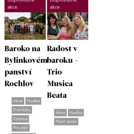
akce
akce
Baroko na
Radost v
Bylinkovém
baroku -
panství
Trio
Rochlov
Musica
Beata
Akce
Hudba
Prohlídky
Akce
Hudba
Výstava
Plzeň sever
Pro děti