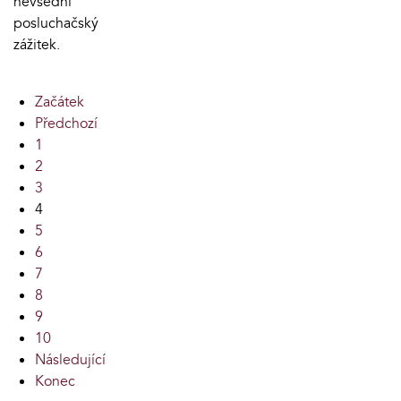
nevšední
posluchačský
zážitek.
Začátek
Předchozí
1
2
3
4
5
6
7
8
9
10
Následující
Konec