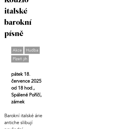
Kouzlo
italské
barokní
písně
Akce
Hudba
Plzeň jih
pátek 18.
července 2025
od 18 hod.,
Spálené Poříčí,
zámek
Barokní italské árie
antiche slibují