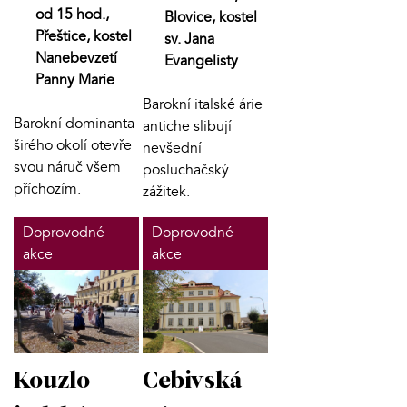
od 15 hod.,
Blovice, kostel
Přeštice, kostel
sv. Jana
Nanebevzetí
Evangelisty
Panny Marie
Barokní italské árie
Barokní dominanta
antiche slibují
širého okolí otevře
nevšední
svou náruč všem
posluchačský
příchozím.
zážitek.
Doprovodné
Doprovodné
akce
akce
Kouzlo
Cebivská