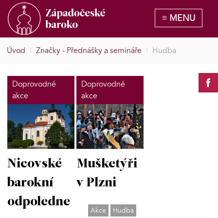
Úvod
|
Značky - Přednášky a semináře
|
Hudba
Doprovodné
Doprovodné
akce
akce
Nicovské
Mušketýři
barokní
v Plzni
odpoledne
Akce
Hudba