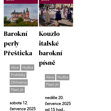
Barokní
Kouzlo
perly
italské
Přešticka
barokní
písně
Akce
Hudba
Prohlídky
Akce
Hudba
Ohňostroj
Plzeň jih
Plzeň jih
neděle 20.
sobota 12.
července 2025
července 2025
od 15 hod.,