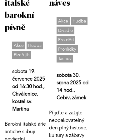
italské
náves
barokní
Akce
Hudba
písně
Divadlo
Pro děti
Akce
Hudba
Prohlídky
Plzeň jih
Tachov
sobota 19.
sobota 30.
července 2025
srpna 2025 od
od 16:30 hod.,
14 hod.,
Chválenice,
Cebiv, zámek
kostel sv.
Martina
Přijďte a zažijte
neopakovatelný
Barokní italské árie
den plný historie,
antiche slibují
kultury a zábavy!
nevšední