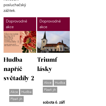
posluchačský
zážitek.
Doprovodné
Doprovodné
akce
akce
Hudba
Triumf
napříč
lásky
světadíly 2
Akce
Hudba
Plzeň jih
Akce
Hudba
Plzeň jih
sobota 6. září