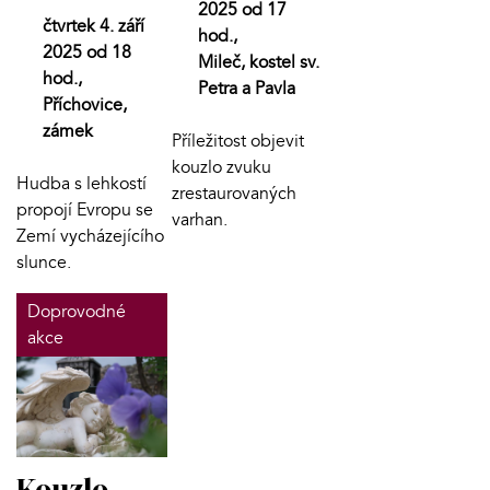
2025 od 17
čtvrtek 4. září
hod.,
2025 od 18
Mileč, kostel sv.
hod.,
Petra a Pavla
Příchovice,
zámek
Příležitost objevit
kouzlo zvuku
Hudba s lehkostí
zrestaurovaných
propojí Evropu se
varhan.
Zemí vycházejícího
slunce.
Doprovodné
akce