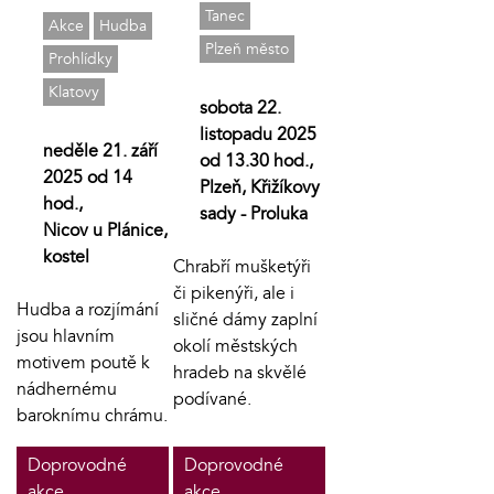
Tanec
Akce
Hudba
Plzeň město
Prohlídky
Klatovy
sobota 22.
listopadu 2025
neděle 21. září
od 13.30 hod.,
2025 od 14
Plzeň, Křižíkovy
hod.,
sady - Proluka
Nicov u Plánice,
kostel
Chrabří mušketýři
či pikenýři, ale i
Hudba a rozjímání
sličné dámy zaplní
jsou hlavním
okolí městských
motivem poutě k
hradeb na skvělé
nádhernému
podívané.
baroknímu chrámu.
Doprovodné
Doprovodné
akce
akce