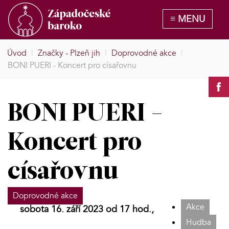
Úvod
|
Značky - Plzeň jih
|
Doprovodné akce
|
BONI PUERI - Koncert pro císařovnu
BONI PUERI -
Koncert pro
císařovnu
Doprovodné akce
Akce
sobota 16. září 2023 od 17 hod.,
Hudba