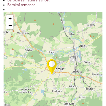
Barokní zahradní slavnost
Barokní romance
+
−