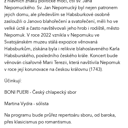
z hlavních znaků politické moci, ctil sv. Jana
Nepomuckého. Sv. Jan Nepomucký byl nejen patronem
jejich domu, ale především se Habsburkové osobně
zasloužili o Janovo blahořečení a svatořečení, měli ho ve
velké úctě a často navštěvovali jeho hrob i rodiště, město
Nepomuk. V roce 2022 vznikla v Nepomuku ve
Svatojánském muzeu stálá expozice věnovaná
Habsburkům, získána byla i relikvie blahoslaveného Karla
Habsburského, posledního českého krále. Koncert bude
věnován císařovně Marii Terezii, která navštívila Nepomuk
v roce její korunovace na českou královnu (1743).
Účinkují:
BONI PUERI - Český chlapecký sbor
Martina Vydra - sólista
Na programu bude průřez repertoáru sboru, od baroka,
přes klasicismus po romantismus.