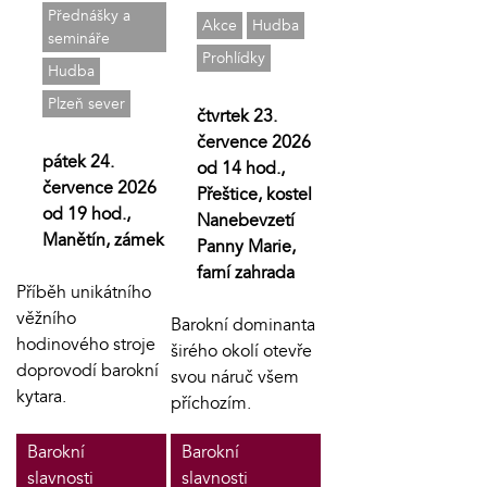
Přednášky a
Akce
Hudba
semináře
Prohlídky
Hudba
Plzeň sever
čtvrtek 23.
července 2026
pátek 24.
od 14 hod.,
července 2026
Přeštice, kostel
od 19 hod.,
Nanebevzetí
Manětín, zámek
Panny Marie,
farní zahrada
Příběh unikátního
věžního
Barokní dominanta
hodinového stroje
širého okolí otevře
doprovodí barokní
svou náruč všem
kytara.
příchozím.
Barokní
Barokní
slavnosti
slavnosti