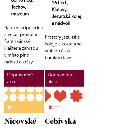
od 16 hod.,
16 hod.,
Tachov,
Klatovy,
muzeum
Jezuitská kolej
a nádvoří
Barokní odpoledne
a večer promění
Prostory jezuitské
františkánský
koleje a kostela se
klášter a zahradu
vrátí do časů
v místo plné
barokní slávy.
radosti a krásy.
Doprovodné
Doprovodné
akce
akce
Nicovské
Cebivská