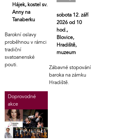
Hájek, kostel sv.
Anny na
sobota 12. září
Tanaberku
2026 od 10
hod.,
Barokní oslavy
Blovice,
proběhnou v rámci
Hradiště,
tradiční
muzeum
svatoanenské
pouti.
Zábavné stopování
baroka na zámku
Hradiště.
Doprovodné
akce