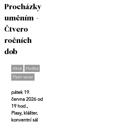
Procházky
uměním -
Čtvero
ročních
dob
Akce
Hudba
Plzeň sever
pátek 19.
června 2026 od
19 hod.,
Plasy, klášter,
konventní sál