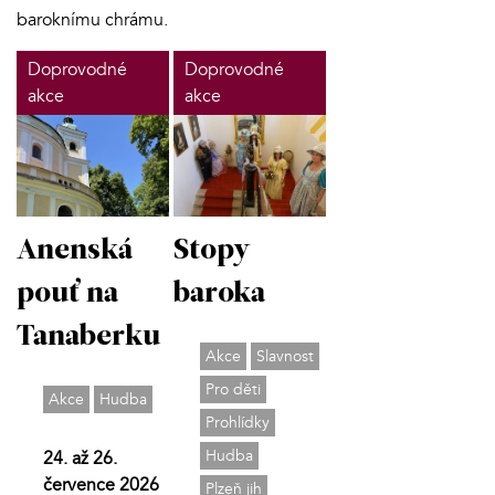
baroknímu chrámu.
Doprovodné
Doprovodné
akce
akce
Anenská
Stopy
pouť na
baroka
Tanaberku
Akce
Slavnost
Pro děti
Akce
Hudba
Prohlídky
Hudba
24. až 26.
července 2026
Plzeň jih