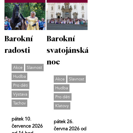
Barokní
Barokní
radosti
svatojánská
noc
Akce
Slavnost
Hudba
Akce
Slavnost
Pro děti
Hudba
Výstava
Pro děti
Tachov
Klatovy
pátek 10.
pátek 26.
července 2026
června 2026 od