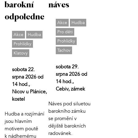
barokní
náves
odpoledne
Akce
Hudba
Pro děti
Akce
Hudba
Prohlídky
Prohlídky
Tachov
Klatovy
sobota 29.
sobota 22.
srpna 2026 od
srpna 2026 od
14 hod.,
14 hod.,
Cebiv, zámek
Nicov u Plánice,
kostel
Náves pod siluetou
barokního zámku
Hudba a rozjímání
se promění v
jsou hlavním
dějiště barokních
motivem poutě
radovánek.
k nádhernému