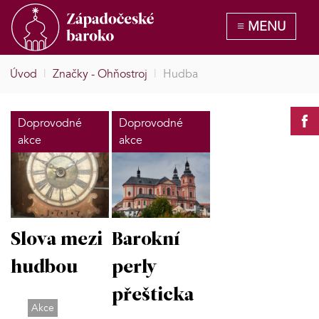
Úvod
|
Značky - Ohňostroj
|
Hudba
Doprovodné
Doprovodné
akce
akce
Slova mezi
Barokní
hudbou
perly
přešticka
Akce