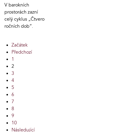
V barokních
prostorách zazní
celý cyklus „Čtvero
ročních dob“.
Začátek
Předchozí
1
2
3
4
5
6
7
8
9
10
Následující