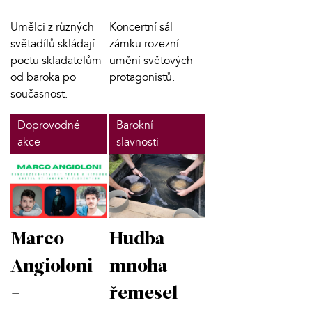
Umělci z různých
Koncertní sál
světadílů skládají
zámku rozezní
poctu skladatelům
umění světových
od baroka po
protagonistů.
současnost.
Doprovodné
Barokní
akce
slavnosti
Marco
Hudba
Angioloni
mnoha
-
řemesel