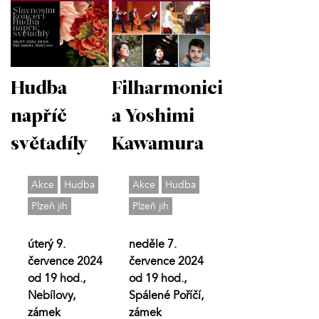
Hudba
Filharmonici
napříč
a Yoshimi
světadíly
Kawamura
Akce
Hudba
Akce
Hudba
Plzeň jih
Plzeň jih
úterý 9.
neděle 7.
července 2024
července 2024
od 19 hod.,
od 19 hod.,
Nebílovy,
Spálené Poříčí,
zámek
zámek