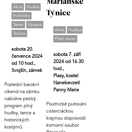
Mariánské
Akce
Hudba
Týnice
Prohlídky
Tanec
Výstava
Akce
Hudba
Tachov
Plzeň sever
sobota 20.
sobota 7. září
července 2024
2024 od 16.30
od 10 hod.,
hod.,
Svojšín, zámek
Plasy, kostel
Nanebevzetí
Poslední barokní
Panny Marie
víkend na zámku
nabídne pestrý
Poutnické putování
program plný
cisterciáckou
hudby, tance a
krajinou doprovodí
historických
komorní soubor
kostýmů.