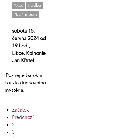
Akce
Hudba
Plzeň město
sobota 15.
června 2024 od
19 hod.,
Litice, Koinonie
Jan Křtitel
Poznejte barokní
kouzlo duchovního
mystéria.
Začátek
Předchozí
2
3