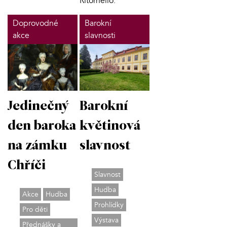
Ritornello.
Doprovodné
Barokní
akce
slavnosti
Jedinečný
Barokní
den baroka
květinová
na zámku
slavnost
Chříči
Slavnost
Hudba
Akce
Hudba
Prohlídky
Pro děti
Výstava
Přednášky a