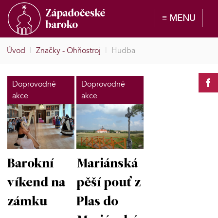
Úvod
|
Značky - Ohňostroj
|
Hudba
Doprovodné
Doprovodné
akce
akce
Barokní
Mariánská
víkend na
pěší pouť z
zámku
Plas do