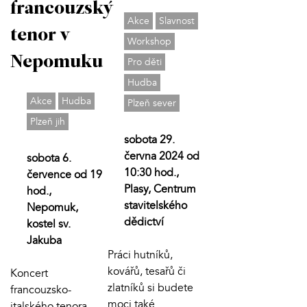
francouzský
Akce
Slavnost
tenor v
Workshop
Nepomuku
Pro děti
Hudba
Akce
Hudba
Plzeň sever
Plzeň jih
sobota 29.
června 2024 od
sobota 6.
10:30 hod.,
července od 19
Plasy, Centrum
hod.,
stavitelského
Nepomuk,
dědictví
kostel sv.
Jakuba
Práci hutníků,
kovářů, tesařů či
Koncert
zlatníků si budete
francouzsko-
moci také
italského tenora