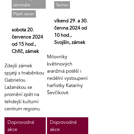
semináře
Tachov
Plzeň sever
víkend 29. a 30.
června 2024 od
sobota 20.
10 hod.,
července 2024
Svojšín, zámek
od 15 hod.,
Chříč, zámek
Milovníky
květinových
Zdejší zámek
aranžmá potěší i
spjatý s hraběnkou
nedělní vystoupení
Gabrielou
harfistky Kataríny
Lažanskou se
Ševčíkové.
promění zpět na
tehdejší kulturní
centrum regionu.
Doprovodné
Doprovodné
akce
akce