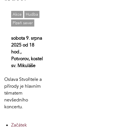
Akce
Hudba
Plzeň sever
sobota 9. srpna
2025 od 18
hod.,
Potvorov, kostel
sv. Mikuláše
Oslava Stvořitele a
přírody je hlavním
tématem
nevšedního
koncertu.
Začátek