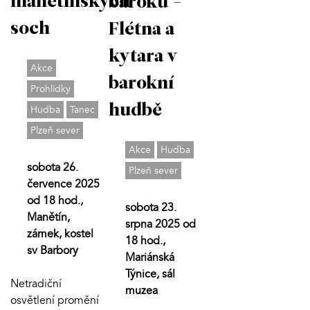
manětínských
baroku -
soch
Flétna a
kytara v
Akce
barokní
Prohlídky
hudbě
Hudba
Tanec
Plzeň sever
Akce
Hudba
sobota 26.
Plzeň sever
července 2025
od 18 hod.,
sobota 23.
Manětín,
srpna 2025 od
zámek, kostel
18 hod.,
sv Barbory
Mariánská
Týnice, sál
Netradiční
muzea
osvětlení promění