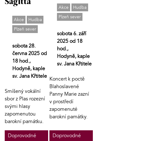
Sagitta
Akce
Hudba
Plzeň sever
Akce
Hudba
Plzeň sever
sobota 6. září
2025 od 18
sobota 28.
hod.,
června 2025 od
Hodyně, kaple
18 hod.,
sv. Jana Křtitele
Hodyně, kaple
sv. Jana Křtitele
Koncert k poctě
Blahoslavené
Smíšený vokální
Panny Marie zazní
sbor z Plas rozezní
v prostředí
svými hlasy
zapomenuté
zapomenutou
barokní památky.
barokní památku.
Doprovodné
Doprovodné