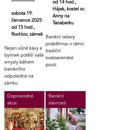
od 14 hod.,
Hájek, kostel sv.
sobota 19.
Anny na
července 2025
Tanaberku
od 15 hod.,
Rochlov, zámek
Barokní oslavy
proběhnou v rámci
Nejen vůně kávy a
tradiční
bylinek potěší vaše
svatoanenské
smysly během
pouti.
barokního
odpoledne na
zámku.
Doprovodné
Barokní
akce
slavnosti