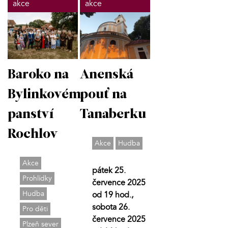
akce
akce
Baroko na
Anenská
Bylinkovém
pouť na
panství
Tanaberku
Rochlov
Akce
Hudba
Akce
pátek 25.
Prohlídky
července 2025
Hudba
od 19 hod.,
sobota 26.
Pro děti
července 2025
Plzeň sever