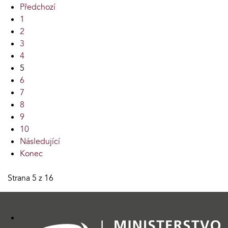
Předchozí
1
2
3
4
5
6
7
8
9
10
Následující
Konec
Strana 5 z 16