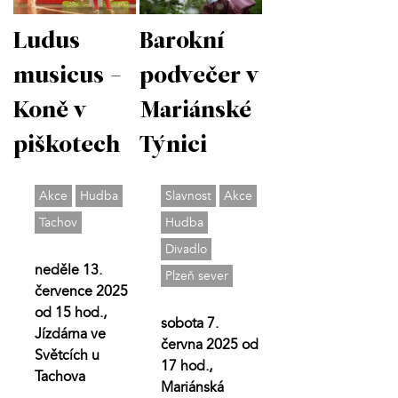
Barokní
Ludus
podvečer v
musicus -
Mariánské
Koně v
Týnici
piškotech
Slavnost
Akce
Akce
Hudba
Hudba
Tachov
Divadlo
neděle 13.
Plzeň sever
července 2025
od 15 hod.,
sobota 7.
Jízdárna ve
června 2025 od
Světcích u
17 hod.,
Tachova
Mariánská