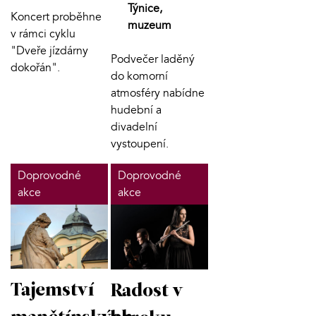
Týnice,
Koncert proběhne
muzeum
v rámci cyklu
"Dveře jízdárny
Podvečer laděný
dokořán".
do komorní
atmosféry nabídne
hudební a
divadelní
vystoupení.
Doprovodné
Doprovodné
akce
akce
Tajemství
Radost v