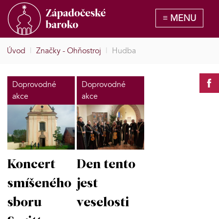
Úvod
|
Značky - Ohňostroj
|
Hudba
Doprovodné
Doprovodné
akce
akce
Koncert
Den tento
smíšeného
jest
sboru
veselosti