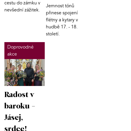
cestu do zámku v
Jemnost tónů
nevšední zážitek.
přinese spojení
flétny a kytary v
hudbě 17. - 18.
století.
Doprovodné
akce
Radost v
baroku -
Jásej,
srdce!