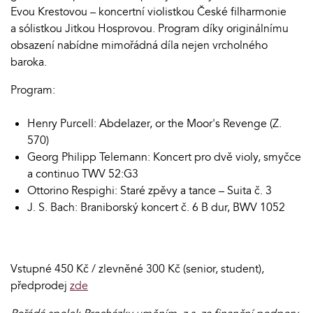
Evou Krestovou – koncertní violistkou České filharmonie
a sólistkou Jitkou Hosprovou. Program díky originálnímu
obsazení nabídne mimořádná díla nejen vrcholného
baroka.
Program:
Henry Purcell: Abdelazer, or the Moor's Revenge (Z.
570)
Georg Philipp Telemann: Koncert pro dvě violy, smyčce
a continuo TWV 52:G3
Ottorino Respighi: Staré zpěvy a tance – Suita č. 3
J. S. Bach: Braniborský koncert č. 6 B dur, BWV 1052
Vstupné 450 Kč / zlevněné 300 Kč (senior, student),
předprodej
zde