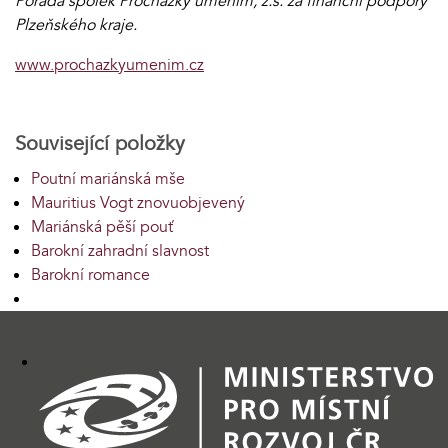
Pořádá spolek Procházky uměním, z.s. za finanční podpory
Plzeňského kraje.
www.prochazkyumenim.cz
Související položky
Poutní mariánská mše
Mauritius Vogt znovuobjevený
Mariánská pěší pouť
Barokní zahradní slavnost
Barokní romance