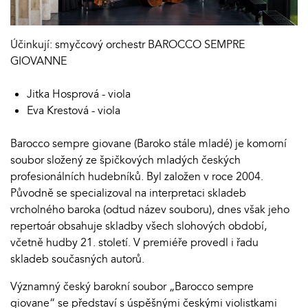
Účinkují: smyčcový orchestr BAROCCO SEMPRE
GIOVANNE
Jitka Hosprová - viola
Eva Krestová - viola
Barocco sempre giovane (Baroko stále mladé) je komorní
soubor složený ze špičkových mladých českých
profesionálních hudebníků. Byl založen v roce 2004.
Původně se specializoval na interpretaci skladeb
vrcholného baroka (odtud název souboru), dnes však jeho
repertoár obsahuje skladby všech slohových období,
včetně hudby 21. století. V premiéře provedl i řadu
skladeb současných autorů.
Významný český barokní soubor „Barocco sempre
giovane“ se představí s úspěšnými českými violistkami