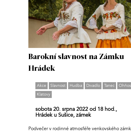
Barokní slavnost na Zámku
Hrádek
Akce
Slavnost
Hudba
Divadlo
Tanec
Ohňost
Klatovy
sobota 20. srpna 2022 od 18 hod.,
Hrádek u Sušice, zámek
Podvečer v rodinné atmosféře venkovského zám