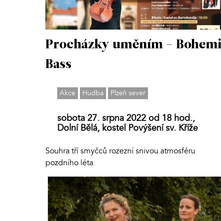
Procházky uměním - Bohemi
Bass
Akce
Hudba
Plzeň sever
sobota 27. srpna 2022 od 18 hod.,
Dolní Bělá, kostel Povýšení sv. Kříže
Souhra tří smyčců rozezní snivou atmosféru
pozdního léta.