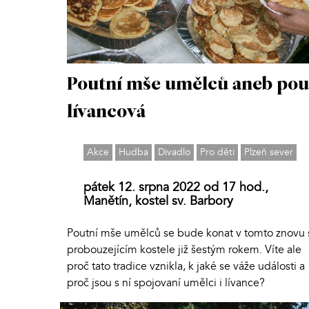
Poutní mše umělců aneb pou
lívancová
Akce
Hudba
Divadlo
Pro děti
Plzeň sever
pátek 12. srpna 2022 od 17 hod.,
Manětín, kostel sv. Barbory
Poutní mše umělců se bude konat v tomto znovu 
probouzejícím kostele již šestým rokem. Víte ale
proč tato tradice vznikla, k jaké se váže události a
proč jsou s ní spojovaní umělci i lívance?