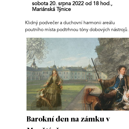
sobota 20. srpna 2022 od 18 hod.,
Mariánská Týnice
Klidný podvečer a duchovní harmonii areálu
poutního místa podtrhnou tóny dobových nástrojů.
Barokní den na zámku v