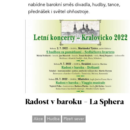
nabídne barokní směs divadla, hudby, tance,
přednášek i světel ohňostroje.
Radost v baroku - La Sphera
Akce
Hudba
Plzeň sever