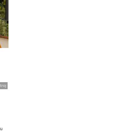
roj
ku