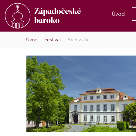
Úvod
Úvod
|
Festival
|
Archiv akcí