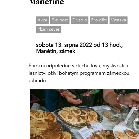
Manětíně
Akce
Slavnost
Divadlo
Pro děti
Výstava
Plzeň sever
sobota 13. srpna 2022 od 13 hod.,
Manětín, zámek
Barokní odpoledne v duchu lovu, myslivosti a
lesnictví oživí bohatým programem zámeckou
zahradu.