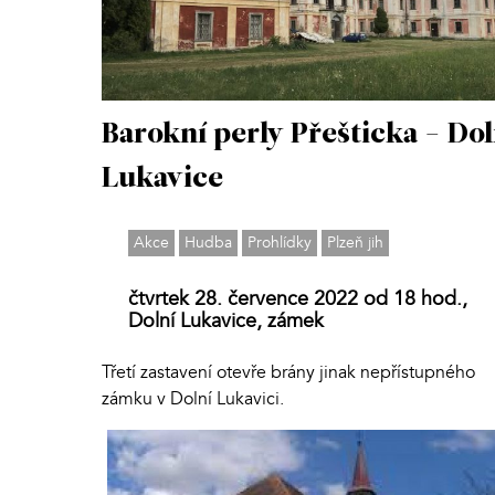
Barokní perly Přešticka - Dol
Lukavice
Akce
Hudba
Prohlídky
Plzeň jih
čtvrtek 28. července 2022 od 18 hod.,
Dolní Lukavice, zámek
Třetí zastavení otevře brány jinak nepřístupného
zámku v Dolní Lukavici.