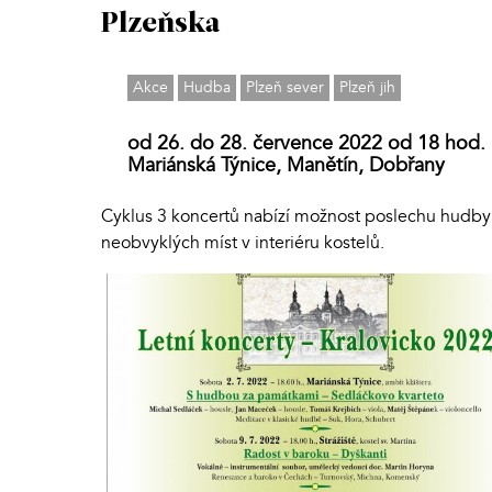
Plzeňska
Akce
Hudba
Plzeň sever
Plzeň jih
od 26. do 28. července 2022 od 18 hod.
Mariánská Týnice, Manětín, Dobřany
Cyklus 3 koncertů nabízí možnost poslechu hudby
neobvyklých míst v interiéru kostelů.