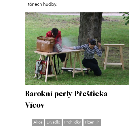
tónech hudby.
Barokní perly Přešticka -
Vícov
Akce
Divadlo
Prohlídky
Plzeň jih