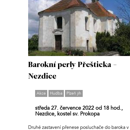
Barokní perly Přešticka -
Nezdice
Akce
Hudba
Plzeň jih
středa 27. července 2022 od 18 hod.,
Nezdice, kostel sv. Prokopa
Druhé zastavení přenese posluchače do baroka v