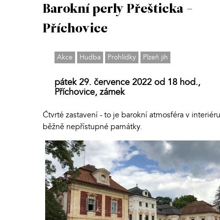
Barokní perly Přešticka -
Příchovice
Akce
Hudba
Prohlídky
Plzeň jih
pátek 29. července 2022 od 18 hod.,
Příchovice, zámek
Ćtvrté zastavení - to je barokní atmosféra v interiér
běžně nepřístupné památky.