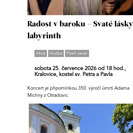
Radost v baroku - Svaté lásk
labyrinth
Akce
Hudba
Plzeň sever
sobota 25. července 2026 od 18 hod.,
Kralovice, kostel sv. Petra a Pavla
Koncert je připomínkou 350. výročí úmrtí Adama
Michny z Otradovic.