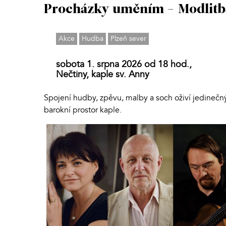
Procházky uměním - Modlitb
Akce
Hudba
Plzeň sever
sobota 1. srpna 2026 od 18 hod.,
Nečtiny, kaple sv. Anny
Spojení hudby, zpěvu, malby a soch oživí jedinečn
barokní prostor kaple.