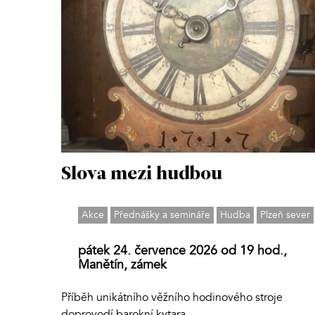
Slova mezi hudbou
Akce
Přednášky a semináře
Hudba
Plzeň sever
pátek 24. července 2026 od 19 hod.,
Manětín, zámek
Příběh unikátního věžního hodinového stroje
doprovodí barokní kytara.