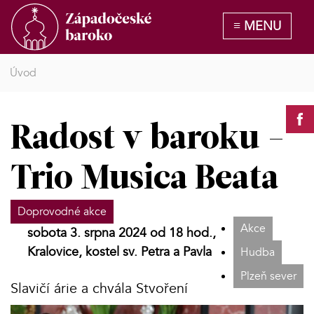
Úvod
Radost v baroku -
Trio Musica Beata
Doprovodné akce
Akce
sobota 3. srpna 2024 od 18 hod.,
Kralovice, kostel sv. Petra a Pavla
Hudba
Plzeň sever
Slavičí árie a chvála Stvoření