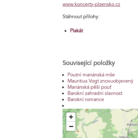
www.koncerty-plzensko.cz
Stáhnout přílohy:
Plakát
Související položky
Poutní mariánská mše
Mauritius Vogt znovuobjevený
Mariánská pěší pouť
Barokní zahradní slavnost
Barokní romance
+
−