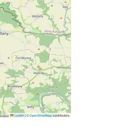
Leaflet
|
©
OpenStreetMap
contributors