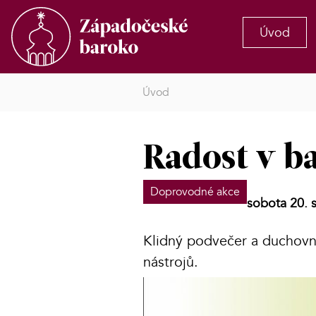
Úvod
Úvod
Radost v b
Doprovodné akce
sobota 20. 
Klidný podvečer a duchovn
nástrojů.