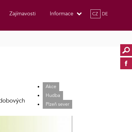
Zajímavosti
Informace
CZ
DE
Akce
Hudba
 dobových
Plzeň sever