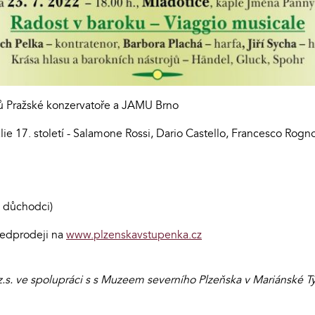
ů Pražské konzervatoře a JAMU Brno
lie 17. století - Salamone Rossi, Dario Castello, Francesco Rogn
, důchodci)
ředprodeji na
www.plzenskavstupenka.cz
.s. ve spolupráci s s Muzeem severního Plzeňska v Mariánské Tý