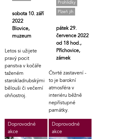
Prohlídky
Plzeň jih
sobota 10. září
2022
pátek 29.
Blovice,
července 2022
muzeum
od 18 hod.,
Příchovice,
Letos si užijete
zámek
pravý pocit
panstva v kočáře
Ćtvrté zastavení -
taženém
to je barokní
starokladrubskými
atmosféra v
bělouši či večerní
interiéru běžně
ohňostroj.
nepřístupné
památky.
Doprovodné
Doprovodné
akce
akce