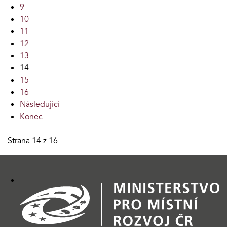
9
10
11
12
13
14
15
16
Následující
Konec
Strana 14 z 16