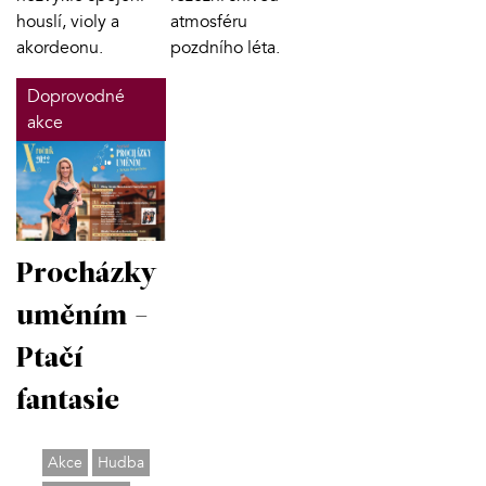
houslí, violy a
atmosféru
akordeonu.
pozdního léta.
Doprovodné
akce
Procházky
uměním -
Ptačí
fantasie
Akce
Hudba