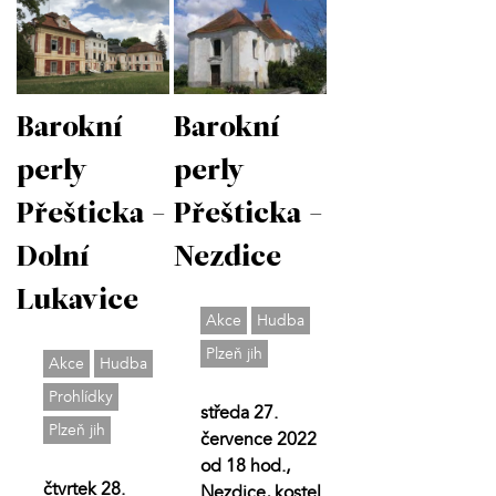
Barokní
Barokní
perly
perly
Přešticka -
Přešticka -
Nezdice
Dolní
Lukavice
Akce
Hudba
Plzeň jih
Akce
Hudba
Prohlídky
středa 27.
Plzeň jih
července 2022
od 18 hod.,
čtvrtek 28.
Nezdice, kostel