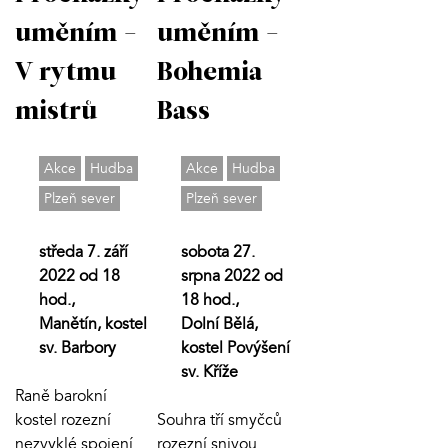
uměním -
uměním -
V rytmu
Bohemia
mistrů
Bass
Akce
Hudba
Akce
Hudba
Plzeň sever
Plzeň sever
středa 7. září
sobota 27.
2022 od 18
srpna 2022 od
hod.,
18 hod.,
Manětín, kostel
Dolní Bělá,
sv. Barbory
kostel Povýšení
sv. Kříže
Raně barokní
kostel rozezní
Souhra tří smyčců
nezvyklé spojení
rozezní snivou