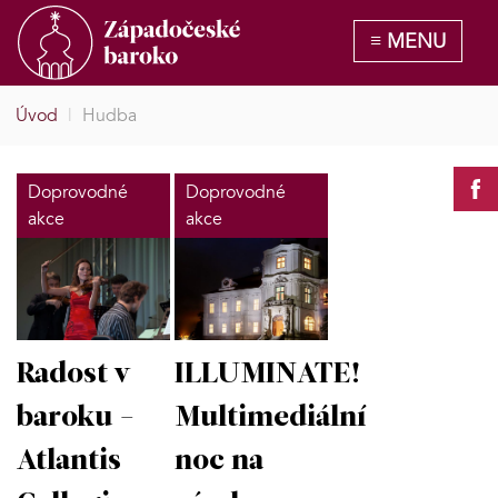
Úvod
|
Hudba
Doprovodné
Doprovodné
akce
akce
Radost v
ILLUMINATE!
baroku -
Multimediální
Atlantis
noc na