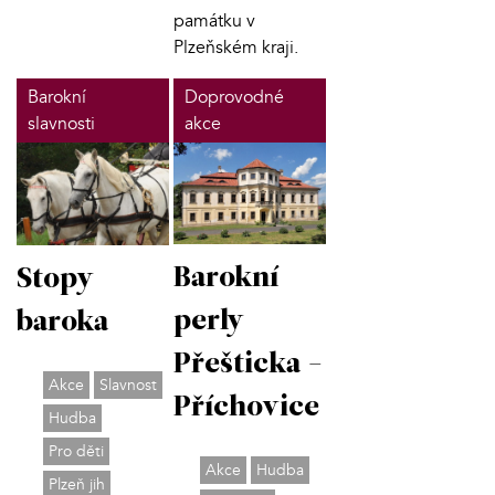
památku v
Plzeňském kraji.
Barokní
Doprovodné
slavnosti
akce
Barokní
Stopy
perly
baroka
Přešticka -
Akce
Slavnost
Příchovice
Hudba
Pro děti
Akce
Hudba
Plzeň jih