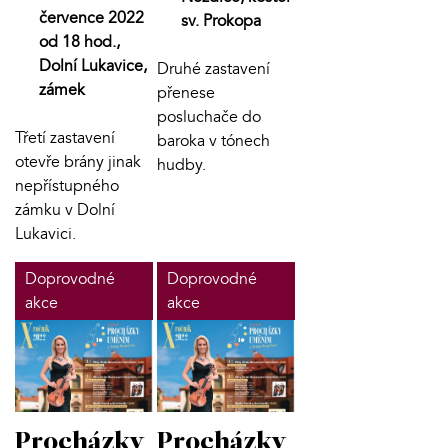
července 2022
sv. Prokopa
od 18 hod.,
Dolní Lukavice,
Druhé zastavení
zámek
přenese
posluchače do
Třetí zastavení
baroka v tónech
otevře brány jinak
hudby.
nepřístupného
zámku v Dolní
Lukavici.
Doprovodné
Doprovodné
akce
akce
Procházky
Procházky