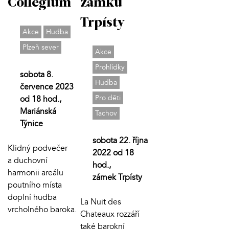
Collegium
zámku
Trpísty
Akce
Hudba
Plzeň sever
Akce
Prohlídky
sobota 8.
Hudba
července 2023
Pro děti
od 18 hod.,
Mariánská
Tachov
Týnice
sobota 22. října
Klidný podvečer
2022 od 18
a duchovní
hod.,
harmonii areálu
zámek Trpísty
poutního místa
doplní hudba
La Nuit des
vrcholného baroka.
Chateaux rozzáří
také barokní