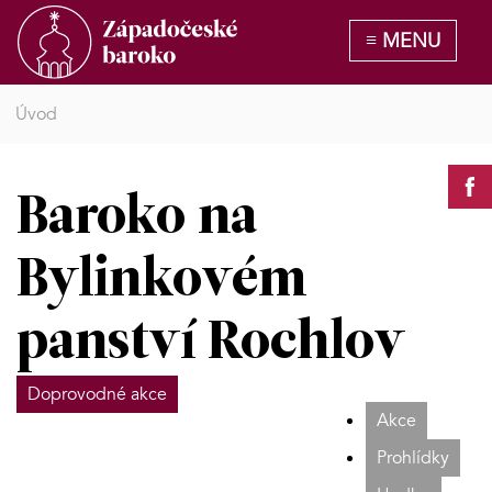
Úvod
Baroko na
Bylinkovém
panství Rochlov
Doprovodné akce
Akce
Prohlídky