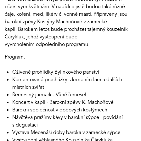
i čerstvým květinám. V nabídce jistě budou také různé
čaje, koření, med, likéry či vonné masti. Připraveny jsou
barokní zpěvy Kristýny Machoňové v zámecké
kapli. Barokem letos bude procházet tajemný kouzelník
Čárykluk, jehož vystoupení bude
vyvrcholením odpoledního programu.
Program:
Oživené prohlídky Bylinkového panství
Komentované procházky s krmením lam a dalších
místních zvířat
Řemeslný jarmark - Vůně řemesel
Koncert v kapli - Barokní zpěvy K. Machoňové
Barokní společnost v dobových kostýmech
Návštěva pražírny kávy v barokní sýpce - povídání
s degustací
Výstava Mecenáši doby baroka v zámecké sýpce
Vystoupení věhlasného Kouzelníka Čárykluka