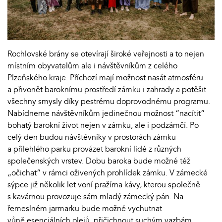
Rochlovské brány se otevírají široké veřejnosti a to nejen
místním obyvatelům ale i návštěvníkům z celého
Plzeňského kraje. Příchozí mají možnost nasát atmosféru
a přivonět baroknímu prostředí zámku i zahrady a potěšit
všechny smysly díky pestrému doprovodnému programu.
Nabídneme návštěvníkům jedinečnou možnost “nacítit“
bohatý barokní život nejen v zámku, ale i podzámčí. Po
celý den budou návštěvníky v prostorách zámku
a přilehlého parku provázet barokní lidé z různých
společenských vrstev. Dobu baroka bude možné též
„očichat“ v rámci oživených prohlídek zámku. V zámecké
sýpce již několik let voní pražírna kávy, kterou společně
s kavárnou provozuje sám mladý zámecký pán. Na
řemeslném jarmarku bude možné vychutnat
vůně esenciálních olejů, přičichnout suchým vazbám