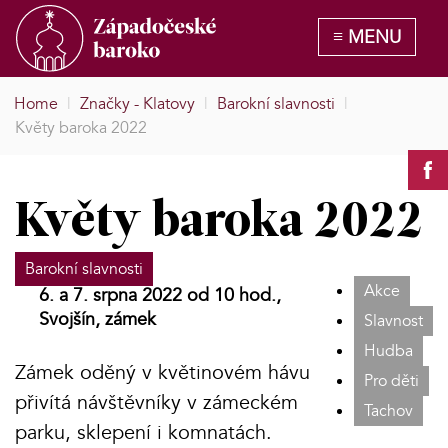
Home
|
Značky - Klatovy
|
Barokní slavnosti
|
Květy baroka 2022
Květy baroka 2022
Barokní slavnosti
Akce
6. a 7. srpna 2022 od 10 hod.,
Svojšín, zámek
Slavnost
Hudba
Zámek oděný v květinovém hávu
Pro děti
přivítá návštěvníky v zámeckém
Tachov
parku, sklepení i komnatách.