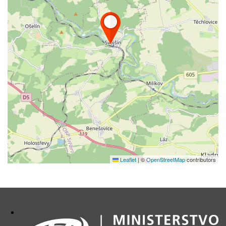
Leaflet
|
©
OpenStreetMap
contributors