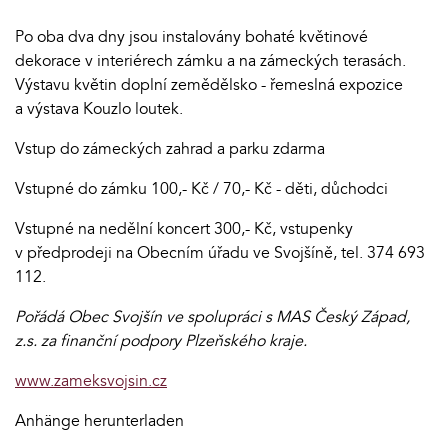
Po oba dva dny jsou instalovány bohaté květinové
dekorace v interiérech zámku a na zámeckých terasách.
Výstavu květin doplní zemědělsko - řemeslná expozice
a výstava Kouzlo loutek.
Vstup do zámeckých zahrad a parku zdarma
Vstupné do zámku 100,- Kč / 70,- Kč - děti, důchodci
Vstupné na nedělní koncert 300,- Kč, vstupenky
v předprodeji na Obecním úřadu ve Svojšíně, tel. 374 693
112.
Pořádá Obec Svojšín ve spolupráci s MAS Český Západ,
z.s. za finanční podpory Plzeňského kraje.
www.zameksvojsin.cz
Anhänge herunterladen