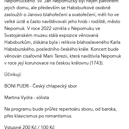
Nepomuckého. Sv. Jan Nepomucký byl nejen patronem
jejich domu, ale především se Habsburkové osobně
zasloužili o Janovo blahořečení a svatořečení, měli ho ve
velké úctě a často navštěvovali jeho hrob i rodiště, město
Nepomuk. V roce 2022 vznikla v Nepomuku ve
Svatojánském muzeu stálá expozice věnovaná
Habsburkům, získána byla i relikvie blahoslaveného Karla
Habsburského, posledního českého krále. Koncert bude
věnován císařovně Marii Terezii, která navštívila Nepomuk
v roce její korunovace na českou královnu (1743).
Účinkují:
BONI PUERI - Český chlapecký sbor
Martina Vydra - sólista
Na programu bude průřez repertoáru sboru, od baroka,
přes klasicismus po romantismus.
Vstupné 200 Kč / 100 Kč