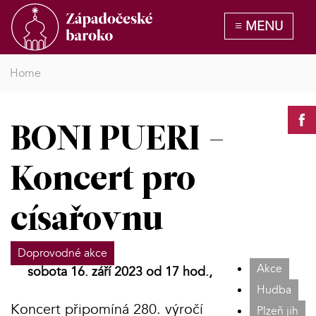
Home
BONI PUERI -
Koncert pro
císařovnu
Doprovodné akce
Akce
sobota 16. září 2023 od 17 hod.,
Hudba
Koncert připomíná 280. výročí
Plzeň jih