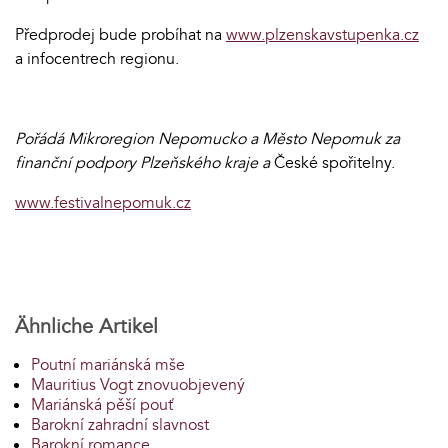
Předprodej bude probíhat na
www.plzenskavstupenka.cz
a infocentrech regionu.
Pořádá Mikroregion Nepomucko a Město Nepomuk za
finanční podpory Plzeňského kraje a
České spořitelny.
www.festivalnepomuk.cz
Ähnliche Artikel
Poutní mariánská mše
Mauritius Vogt znovuobjevený
Mariánská pěší pouť
Barokní zahradní slavnost
Barokní romance