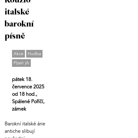
Kouzlo
italské
barokní
písně
Akce
Hudba
Plzeň jih
pátek 18.
července 2025
od 18 hod.,
Spálené Poříčí,
zámek
Barokní italské árie
antiche slibují