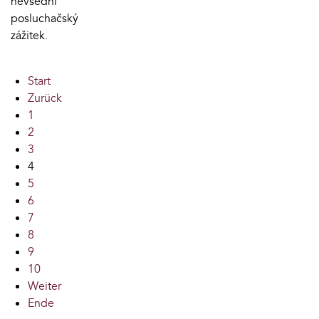
nevšední
posluchačský
zážitek.
Start
Zurück
1
2
3
4
5
6
7
8
9
10
Weiter
Ende