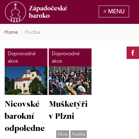
Home
|
Hudba
Doprovodné
Doprovodné
akce
akce
Nicovské
Mušketýři
barokní
v Plzni
odpoledne
Akce
Hudba