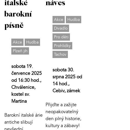
italské
náves
barokní
Akce
Hudba
písně
Divadlo
Pro děti
Akce
Hudba
Prohlídky
Plzeň jih
Tachov
sobota 19.
sobota 30.
července 2025
srpna 2025 od
od 16:30 hod.,
14 hod.,
Chválenice,
Cebiv, zámek
kostel sv.
Martina
Přijďte a zažijte
neopakovatelný
Barokní italské árie
den plný historie,
antiche slibují
kultury a zábavy!
nevšední