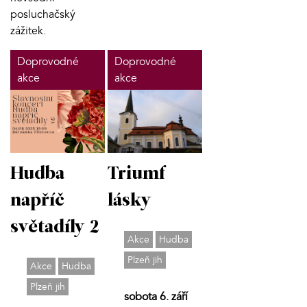
posluchačský
zážitek.
Doprovodné
Doprovodné
akce
akce
Hudba
Triumf
napříč
lásky
světadíly 2
Akce
Hudba
Plzeň jih
Akce
Hudba
Plzeň jih
sobota 6. září