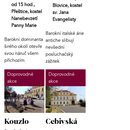
od 15 hod.,
Blovice, kostel
Přeštice, kostel
sv. Jana
Nanebevzetí
Evangelisty
Panny Marie
Barokní italské árie
Barokní dominanta
antiche slibují
širého okolí otevře
nevšední
svou náruč všem
posluchačský
příchozím.
zážitek.
Doprovodné
Doprovodné
akce
akce
Kouzlo
Cebivská