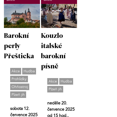
Barokní
Kouzlo
perly
italské
Přešticka
barokní
písně
Akce
Hudba
Prohlídky
Akce
Hudba
Ohňostroj
Plzeň jih
Plzeň jih
neděle 20.
sobota 12.
července 2025
července 2025
od 15 hod.,