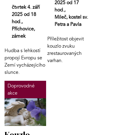
2025 od 17
čtvrtek 4. září
hod.,
2025 od 18
Mileč, kostel sv.
hod.,
Petra a Pavla
Příchovice,
zámek
Příležitost objevit
kouzlo zvuku
Hudba s lehkostí
zrestaurovaných
propojí Evropu se
varhan.
Zemí vycházejícího
slunce.
Doprovodné
akce