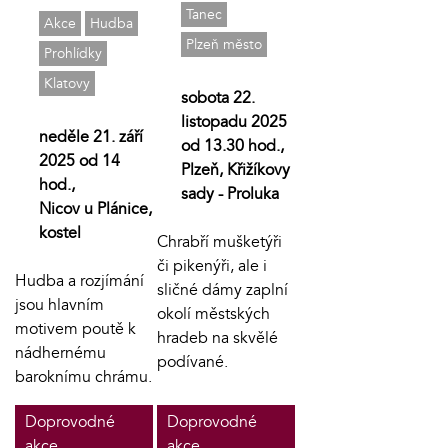
Tanec
Akce
Hudba
Plzeň město
Prohlídky
Klatovy
sobota 22.
listopadu 2025
neděle 21. září
od 13.30 hod.,
2025 od 14
Plzeň, Křižíkovy
hod.,
sady - Proluka
Nicov u Plánice,
kostel
Chrabří mušketýři
či pikenýři, ale i
Hudba a rozjímání
sličné dámy zaplní
jsou hlavním
okolí městských
motivem poutě k
hradeb na skvělé
nádhernému
podívané.
baroknímu chrámu.
Doprovodné
Doprovodné
akce
akce