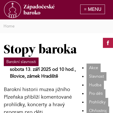
Home
Stopy baroka
Barokní slavnosti
Akce
sobota 13. září 2025 od 10 hod.,
Blovice, zámek Hradiště
Slavnost
Hudba
Barokní historii muzea jižního
Pro děti
Plzeňska přiblíží komentované
Prohlídky
prohlídky, koncerty a hravý
Ohňostroj
program pro děti.