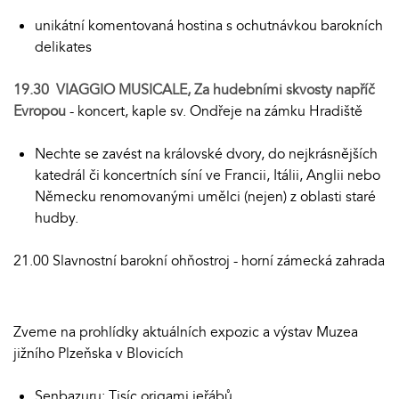
unikátní komentovaná hostina s ochutnávkou barokních
delikates
19.30 VIAGGIO MUSICALE, Za hudebními skvosty napříč
Evropou
- koncert, kaple sv. Ondřeje na zámku Hradiště
Nechte se zavést na královské dvory, do nejkrásnějších
katedrál či koncertních síní ve Francii, Itálii, Anglii nebo
Německu renomovanými umělci (nejen) z oblasti staré
hudby.
21.00 Slavnostní barokní ohňostroj - horní zámecká zahrada
Zveme na prohlídky aktuálních expozic a výstav Muzea
jižního Plzeňska v Blovicích
Senbazuru: Tisíc origami jeřábů