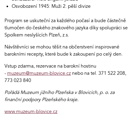
Osvobození 1945: Muži 2. pěší divize
Program se uskuteční za každého počasí a bude částečně
tlumočen do českého znakového jazyka díky spolupráci se
Spolkem neslyšících Plzeň, z.s.
Návštěvníci se mohou těšit na občerstvení inspirované
barokními recepty, které bude k zakoupení po celý den.
Vstup zdarma, rezervace na barokní hostinu
-
muzeum@muzeum-blovice.cz
nebo na tel. 371 522 208,
773 023 840
Pořádá Muzeum jižního Plzeňska v Blovicích, p. o. za
finanční podpory Plzeňského kraje.
www.muzeum-blovice.cz