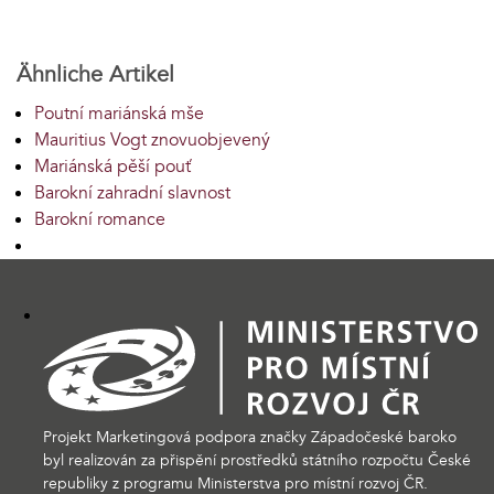
Ähnliche Artikel
Poutní mariánská mše
Mauritius Vogt znovuobjevený
Mariánská pěší pouť
Barokní zahradní slavnost
Barokní romance
Projekt Marketingová podpora značky Západočeské baroko
byl realizován za přispění prostředků státního rozpočtu České
republiky z programu Ministerstva pro místní rozvoj ČR.