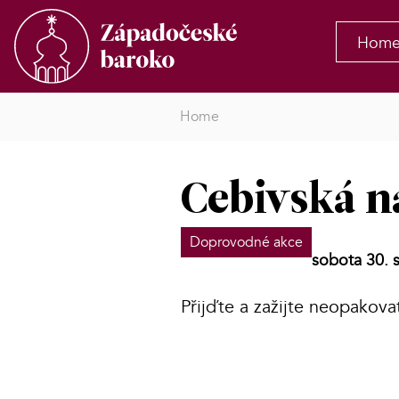
Hom
Home
Cebivská n
Doprovodné akce
sobota 30. 
Přijďte a zažijte neopakova