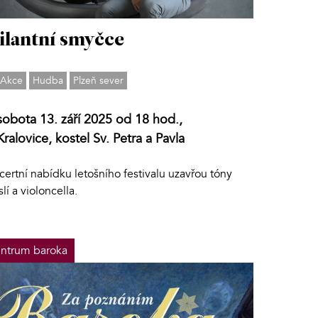
ilantní smyčce
Akce
Hudba
Plzeň sever
sobota 13. září 2025 od 18 hod.,
Kralovice, kostel Sv. Petra a Pavla
ertní nabídku letošního festivalu uzavřou tóny
lí a violoncella.
ntrum baroka