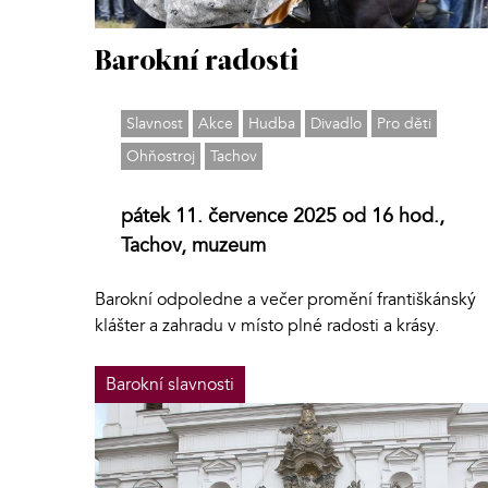
Barokní radosti
Slavnost
Akce
Hudba
Divadlo
Pro děti
Ohňostroj
Tachov
pátek 11. července 2025 od 16 hod.,
Tachov, muzeum
Barokní odpoledne a večer promění františkánský
klášter a zahradu v místo plné radosti a krásy.
Barokní slavnosti