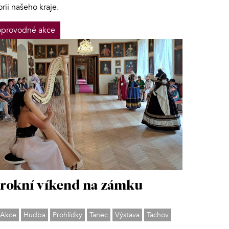
orii našeho kraje.
provodné akce
rokní víkend na zámku
Akce
Hudba
Prohlídky
Tanec
Výstava
Tachov