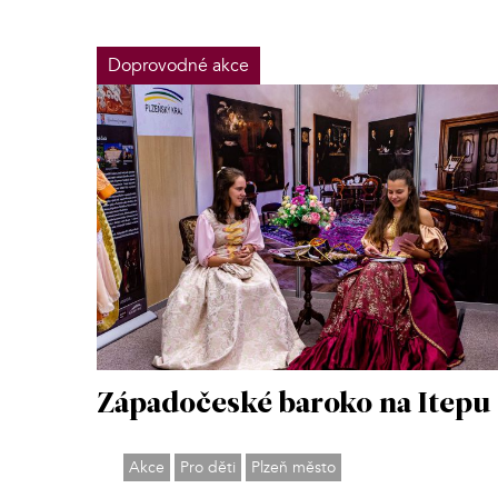
Doprovodné akce
Západočeské baroko na Itepu
Akce
Pro děti
Plzeň město