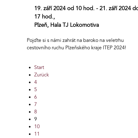
19. září 2024 od 10 hod. - 21. září 2024 d
17 hod.,
Plzeň, Hala TJ Lokomotiva
Pojďte si s námi zahrát na baroko na veletrhu
cestovního ruchu Plzeňského kraje ITEP 2024!
Start
Zurück
4
5
6
7
8
9
10
11