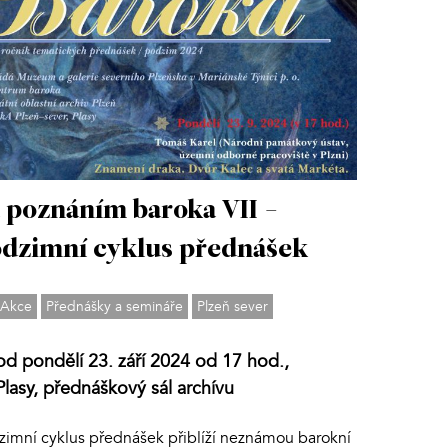
 poznáním baroka VII -
dzimní cyklus přednášek
Akce
Přednášky a semináře
Plzeň sever
od pondělí 23. září 2024 od 17 hod.,
Plasy, přednáškový sál archívu
zimní cyklus přednášek přiblíží neznámou barokní