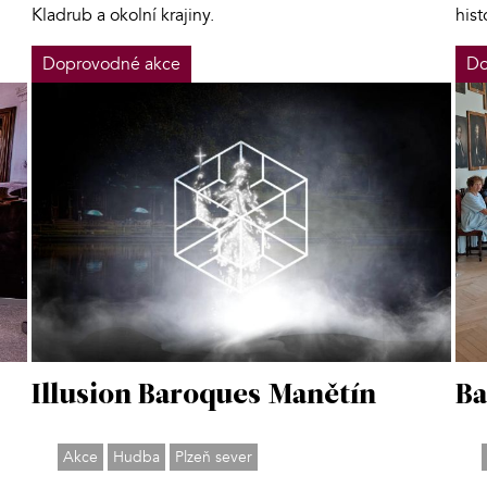
Kladrub a okolní krajiny.
hist
Doprovodné akce
Do
Ba
Illusion Baroques Manětín
Akce
Hudba
Plzeň sever