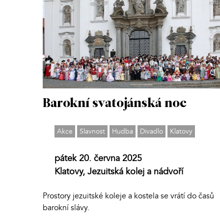
Barokní svatojánská noc
Akce
Slavnost
Hudba
Divadlo
Klatovy
pátek 20. června 2025
Klatovy, Jezuitská kolej a nádvoří
Prostory jezuitské koleje a kostela se vrátí do časů
barokní slávy.