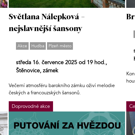
Světlana Nálepková -
Br
nejslavnější šansony
Akce
Hudba
Plzeň město
středa 16. července 2025 od 19 hod.,
Štěnovice, zámek
Konc
hous
Večerní atmosféru barokního zámku oživí melodie
českých a francouzských šansonů.
Doprovodné akce
Ce