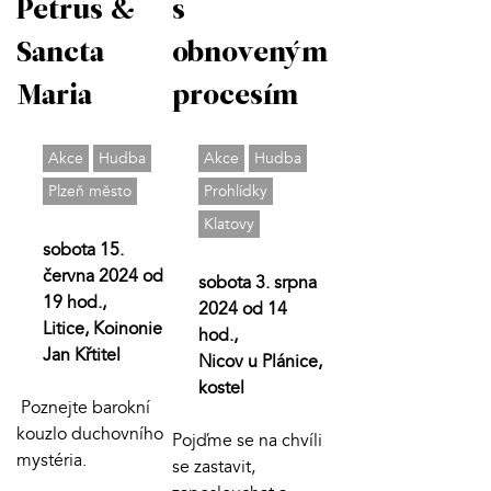
Petrus &
s
Sancta
obnoveným
Maria
procesím
Akce
Hudba
Akce
Hudba
Plzeň město
Prohlídky
Klatovy
sobota 15.
června 2024 od
sobota 3. srpna
19 hod.,
2024 od 14
Litice, Koinonie
hod.,
Jan Křtitel
Nicov u Plánice,
kostel
Poznejte barokní
kouzlo duchovního
Pojďme se na chvíli
mystéria.
se zastavit,