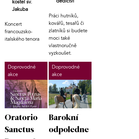
dědictví
kostel sv.
Jakuba
Práci hutníků,
kovářů, tesařů či
Koncert
zlatníků si budete
francouzsko-
moci také
italského tenora
vlastnoručně
vyzkoušet.
Doprovodné
Doprovodné
akce
akce
Oratorio
Barokní
Sanctus
odpoledne