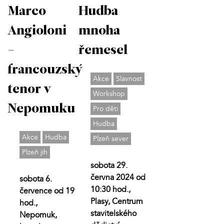
Marco
Hudba
Angioloni
mnoha
-
řemesel
francouzský
Akce
Slavnost
tenor v
Workshop
Nepomuku
Pro děti
Hudba
Akce
Hudba
Plzeň sever
Plzeň jih
sobota 29.
června 2024 od
sobota 6.
10:30 hod.,
července od 19
Plasy, Centrum
hod.,
stavitelského
Nepomuk,