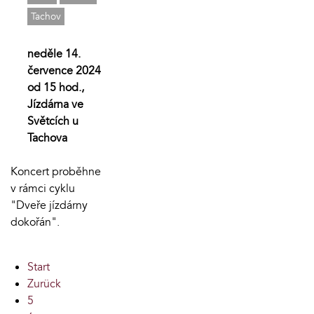
Tachov
neděle 14.
července 2024
od 15 hod.,
Jízdárna ve
Světcích u
Tachova
Koncert proběhne
v rámci cyklu
"Dveře jízdárny
dokořán".
Start
Zurück
5