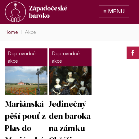
Home
|
Akce
Doprovodné
Doprovodné
akce
akce
Mariánská
Jedinečný
pěší pouť z
den baroka
Plas do
na zámku