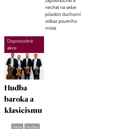
zaposlouchat a
nechat na sebe
působit duchovní
odkaz poutního
místa.
Doprovodné
akce
Hudba
baroka a
klasicismu
Akce
Hudba