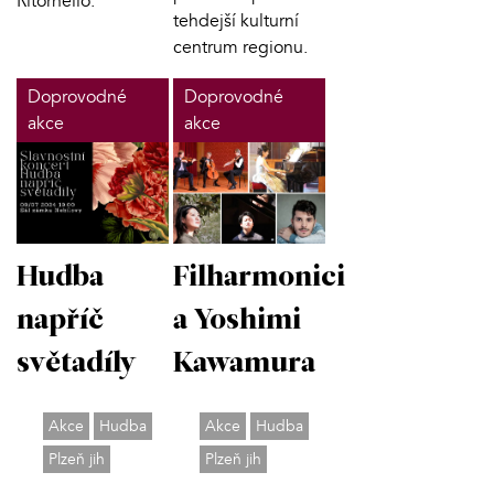
Ritornello.
tehdejší kulturní
centrum regionu.
Doprovodné
Doprovodné
akce
akce
Hudba
Filharmonici
napříč
a Yoshimi
světadíly
Kawamura
Akce
Hudba
Akce
Hudba
Plzeň jih
Plzeň jih