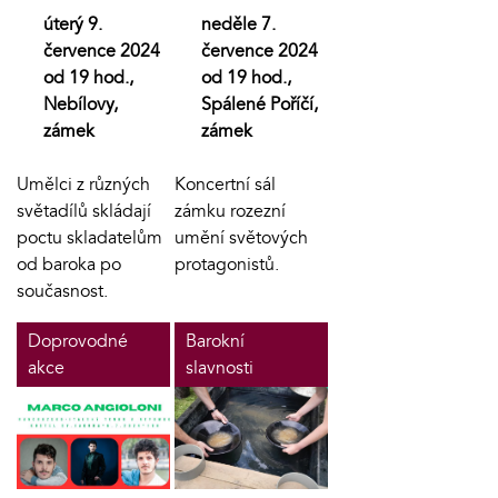
úterý 9.
neděle 7.
července 2024
července 2024
od 19 hod.,
od 19 hod.,
Nebílovy,
Spálené Poříčí,
zámek
zámek
Umělci z různých
Koncertní sál
světadílů skládají
zámku rozezní
poctu skladatelům
umění světových
od baroka po
protagonistů.
současnost.
Doprovodné
Barokní
akce
slavnosti