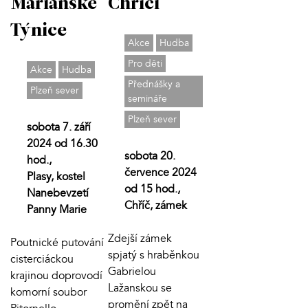
Mariánské
Chříči
Týnice
Akce
Hudba
Pro děti
Akce
Hudba
Přednášky a
Plzeň sever
semináře
Plzeň sever
sobota 7. září
2024 od 16.30
sobota 20.
hod.,
července 2024
Plasy, kostel
od 15 hod.,
Nanebevzetí
Chříč, zámek
Panny Marie
Zdejší zámek
Poutnické putování
spjatý s hraběnkou
cisterciáckou
Gabrielou
krajinou doprovodí
Lažanskou se
komorní soubor
promění zpět na